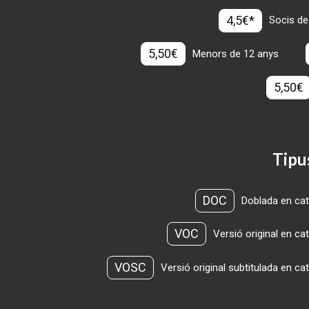
4,5€*
Socis de
5,50€
Menors de 12 anys
5,50€
Tipu
DOC
Doblada en cat
VOC
Versió original en ca
VOSC
Versió original subtitulada en ca