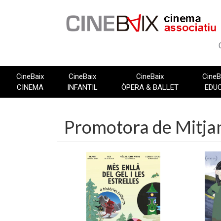
Vés
al
contingut
CineBaix
CineBaix
CineBaix
CineB
CINEMA
INFANTIL
ÒPERA & BALLET
EDU
Promotora de Mitjan