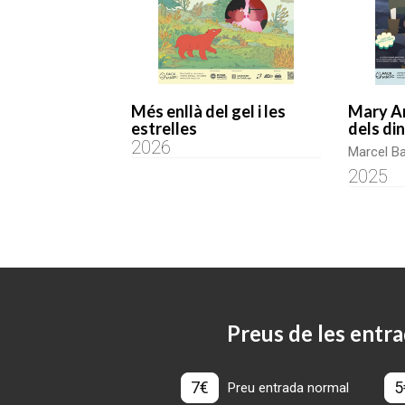
Més enllà del gel i les
Mary Ann
estrelles
dels di
2026
Marcel Bar
2025
Preus de les entra
7€
5
Preu entrada normal