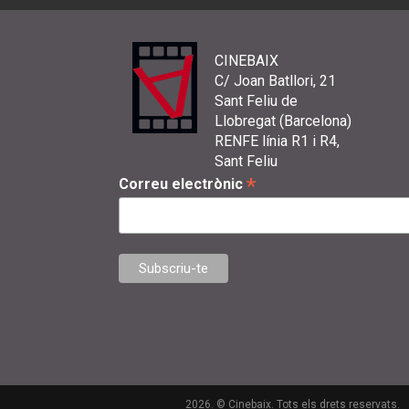
CINEBAIX
C/ Joan Batllori, 21
Sant Feliu de
Llobregat (Barcelona)
RENFE línia R1 i R4,
Sant Feliu
*
Correu electrònic
2026. © Cinebaix. Tots els drets reservats.