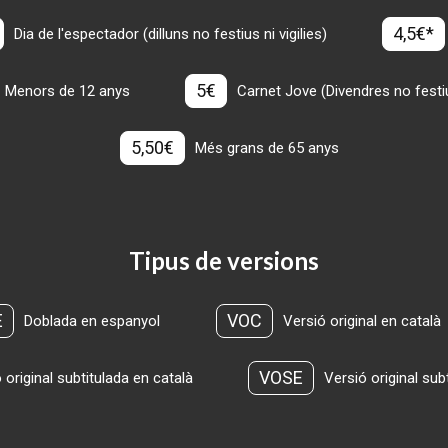
4,5€*
Dia de l'espectador (dilluns no festius ni vigilies)
5€
Menors de 12 anys
Carnet Jove (Divendres no festius
5,50€
Més grans de 65 anys
Tipus de versions
E
VOC
Doblada en espanyol
Versió original en català
VOSE
 original subtitulada en català
Versió original sub