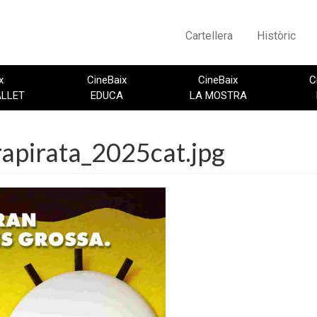
Cartellera
Històric
x
CineBaix
CineBaix
C
ALLET
EDUCA
LA MOSTRA
apirata_2025cat.jpg