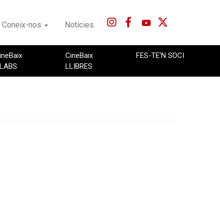
Coneix-nos
Notícies
ineBaix
CineBaix
FES-TE'N SOCI
LABS
LLIBRES