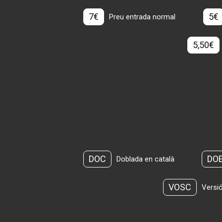
7€
5€
Preu entrada normal
5,50€
DOC
DO
Doblada en català
VOSC
Versió