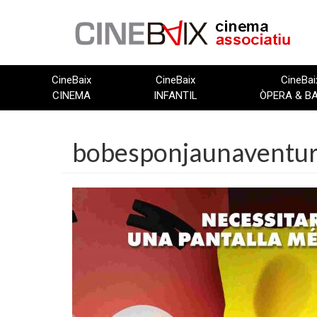
Vés
al
contingut
CineBaix
CineBaix
CineBai
CINEMA
INFANTIL
ÒPERA & B
bobesponjaunaventur