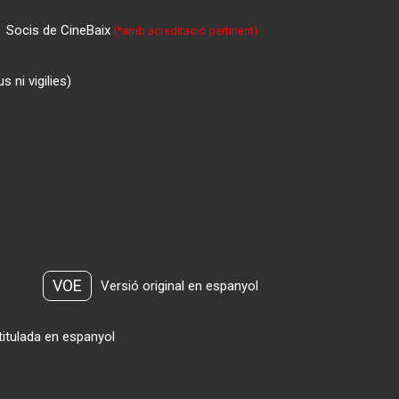
Socis de CineBaix
(*amb acreditació pertinent)
 ni vigilies)
VOE
Versió original en espanyol
titulada en espanyol