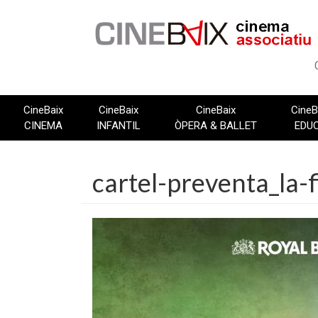
Vés
al
contingut
CineBaix
CineBaix
CineBaix
CineB
CINEMA
INFANTIL
ÒPERA & BALLET
EDU
cartel-preventa_la-f