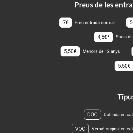
Preus de les entra
7€
5
Preu entrada normal
4,5€*
Socis de
5,50€
Menors de 12 anys
5,50€
Tipu
DOC
Doblada en cat
VOC
Versió original en ca