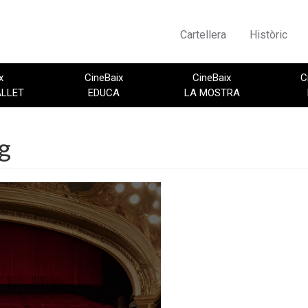
Cartellera
Històric
x
CineBaix
CineBaix
C
ALLET
EDUCA
LA MOSTRA
g