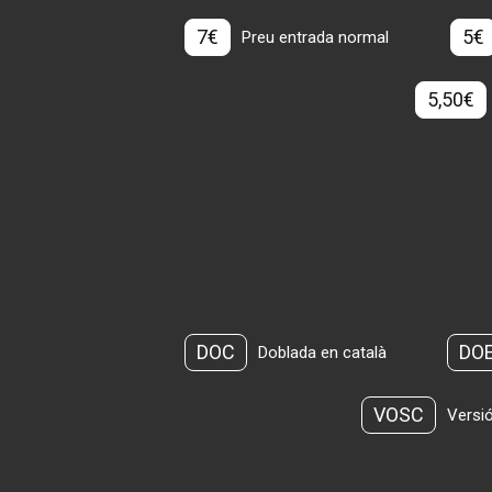
7€
5€
Preu entrada normal
5,50€
DOC
DO
Doblada en català
VOSC
Versió