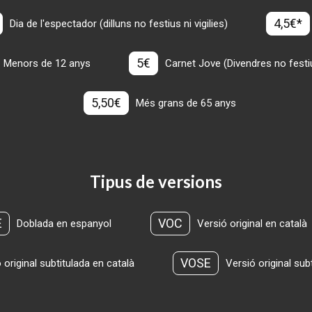
4,5€*
Dia de l'espectador (dilluns no festius ni vigilies)
5€
Menors de 12 anys
Carnet Jove (Divendres no festius
5,50€
Més grans de 65 anys
Tipus de versions
E
VOC
Doblada en espanyol
Versió original en català
VOSE
 original subtitulada en català
Versió original sub