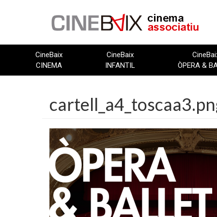
Vés
al
contingut
CineBaix
CineBaix
CineBai
CINEMA
INFANTIL
ÒPERA & B
cartell_a4_toscaa3.pn