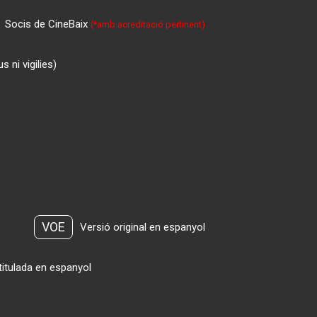
Socis de CineBaix
(*amb acreditació pertinent)
 ni vigilies)
VOE
Versió original en espanyol
titulada en espanyol