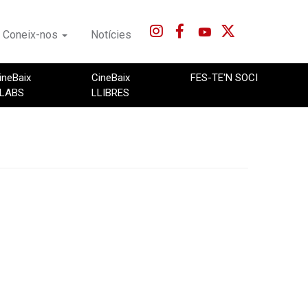
Coneix-nos
Notícies
ineBaix
CineBaix
FES-TE'N SOCI
LABS
LLIBRES