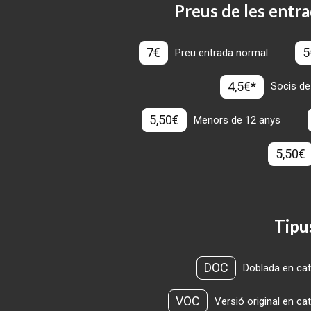
Preus de les entra
7€
5
Preu entrada normal
4,5€*
Socis de
5,50€
Menors de 12 anys
5,50€
Tipu
DOC
Doblada en cat
VOC
Versió original en ca