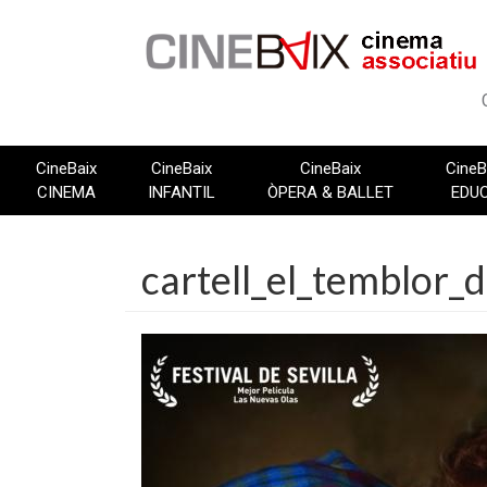
Vés
al
contingut
CineBaix
CineBaix
CineBaix
CineB
CINEMA
INFANTIL
ÒPERA & BALLET
EDU
cartell_el_temblor_d