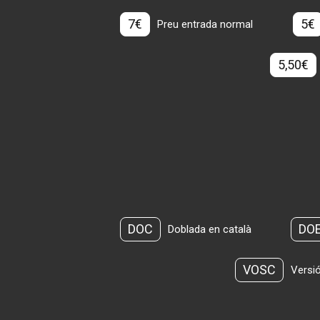
7€
5€
Preu entrada normal
5,50€
DOC
DO
Doblada en català
VOSC
Versió