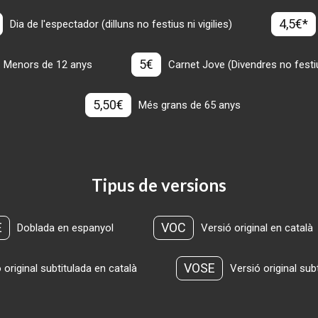
4,5€*
Dia de l'espectador (dilluns no festius ni vigilies)
5€
Menors de 12 anys
Carnet Jove (Divendres no festius
5,50€
Més grans de 65 anys
Tipus de versions
E
VOC
Doblada en espanyol
Versió original en català
VOSE
 original subtitulada en català
Versió original sub