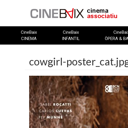
Vés
al
contingut
CineBaix
CineBaix
CineBai
CINEMA
INFANTIL
ÒPERA & B
cowgirl-poster_cat.jp