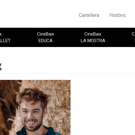
Cartellera
Històric
x
CineBaix
CineBaix
C
ALLET
EDUCA
LA MOSTRA
g