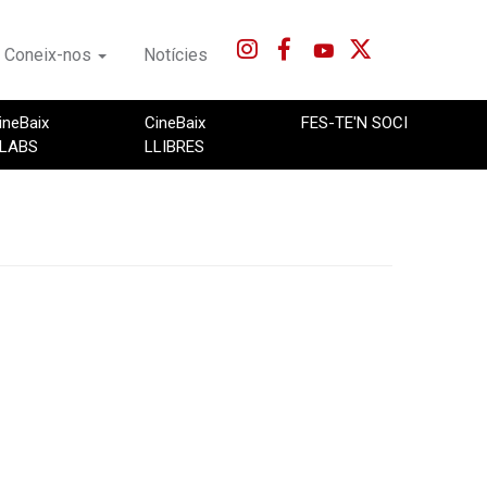
Coneix-nos
Notícies
ineBaix
CineBaix
FES-TE'N SOCI
LABS
LLIBRES