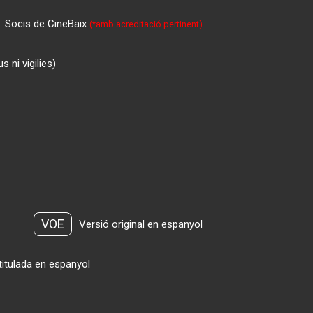
Socis de CineBaix
(*amb acreditació pertinent)
 ni vigilies)
VOE
Versió original en espanyol
titulada en espanyol