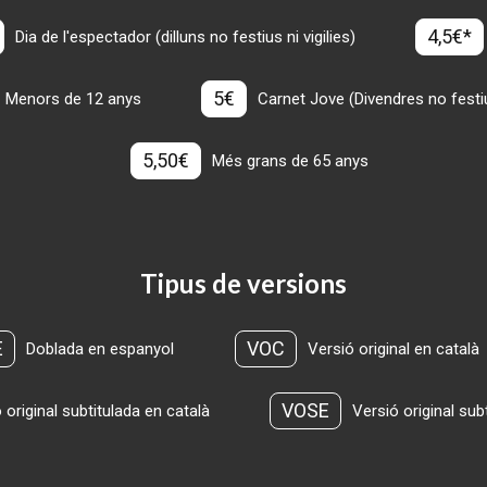
4,5€*
Dia de l'espectador (dilluns no festius ni vigilies)
5€
Menors de 12 anys
Carnet Jove (Divendres no festius
5,50€
Més grans de 65 anys
Tipus de versions
E
VOC
Doblada en espanyol
Versió original en català
VOSE
 original subtitulada en català
Versió original sub