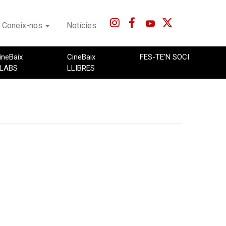
Coneix-nos
Notícies
ineBaix
CineBaix
FES-TE'N SOCI
LABS
LLIBRES