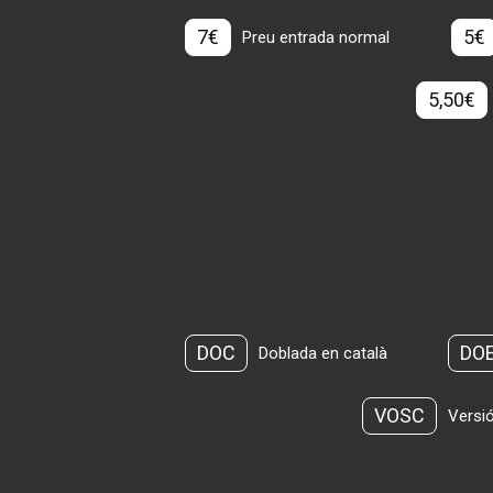
7€
5€
Preu entrada normal
5,50€
DOC
DO
Doblada en català
VOSC
Versió