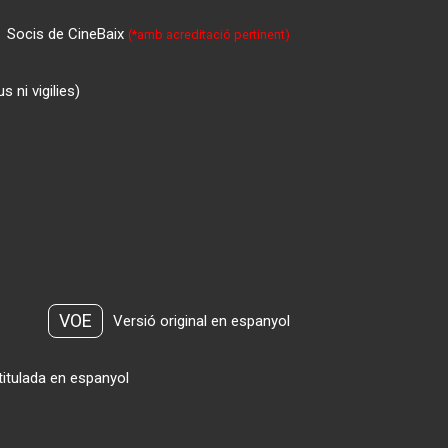
Socis de CineBaix
(*amb acreditació pertinent)
 ni vigilies)
VOE
Versió original en espanyol
titulada en espanyol