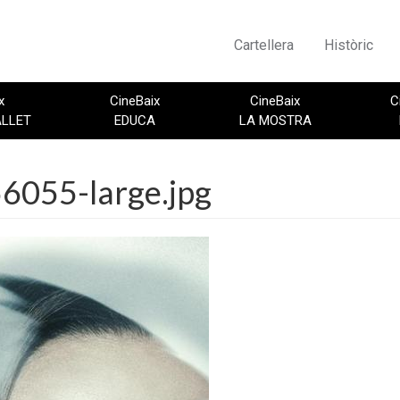
Cartellera
Històric
x
CineBaix
CineBaix
C
ALLET
EDUCA
LA MOSTRA
6055-large.jpg