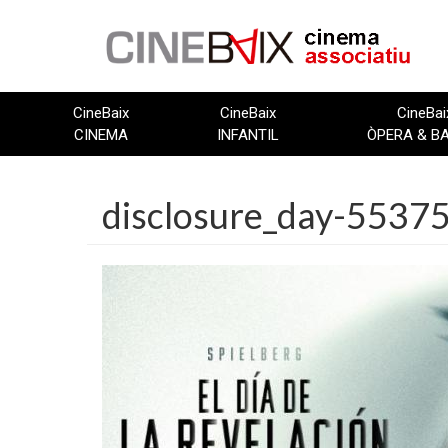
Vés
al
contingut
CineBaix
CineBaix
CineBai
CINEMA
INFANTIL
ÒPERA & B
disclosure_day-55375