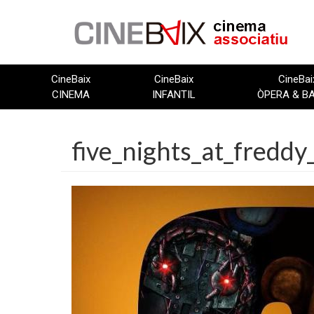
Vés
al
contingut
CineBaix
CineBaix
CineBai
CINEMA
INFANTIL
ÒPERA & B
five_nights_at_fredd