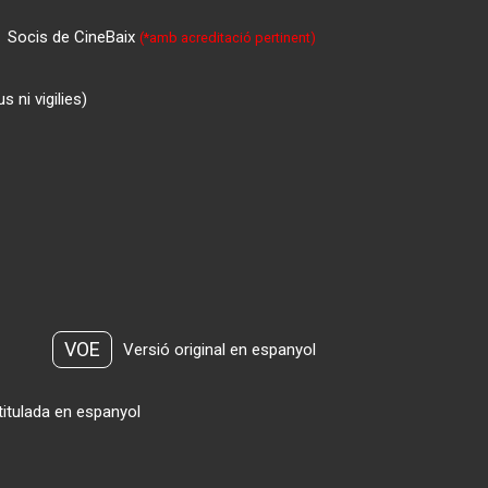
Socis de CineBaix
(*amb acreditació pertinent)
 ni vigilies)
VOE
Versió original en espanyol
titulada en espanyol