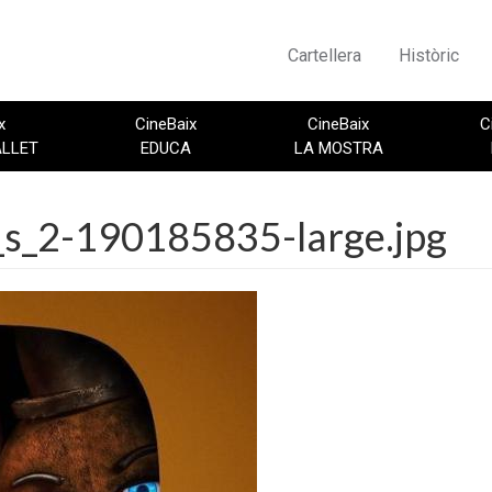
Cartellera
Històric
x
CineBaix
CineBaix
C
ALLET
EDUCA
LA MOSTRA
y_s_2-190185835-large.jpg