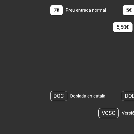
7€
5€
Preu entrada normal
5,50€
DOC
DO
Doblada en català
VOSC
Versió