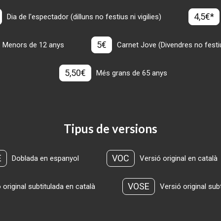
4,5€*
Dia de l'espectador (dilluns no festius ni vigilies)
5€
Menors de 12 anys
Carnet Jove (Divendres no festius
5,50€
Més grans de 65 anys
Tipus de versions
E
VOC
Doblada en espanyol
Versió original en català
VOSE
 original subtitulada en català
Versió original sub