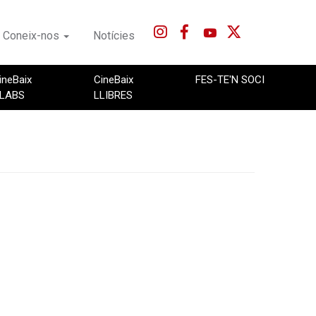
Coneix-nos
Notícies
ineBaix
CineBaix
FES-TE'N SOCI
LABS
LLIBRES