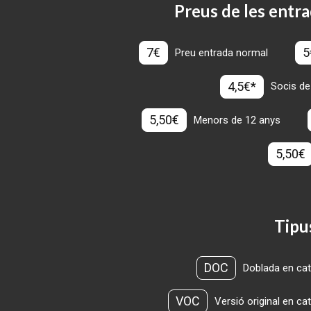
Preus de les entra
7€
5
Preu entrada normal
4,5€*
Socis de
5,50€
Menors de 12 anys
5,50€
Tipu
DOC
Doblada en cat
VOC
Versió original en ca