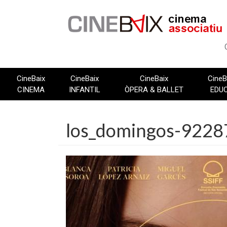
Vés
al
contingut
CineBaix
CineBaix
CineBaix
CineB
CINEMA
INFANTIL
ÒPERA & BALLET
EDU
los_domingos-9228