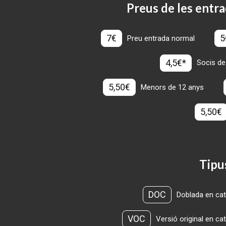
Preus de les entra
7€
5
Preu entrada normal
4,5€*
Socis de
5,50€
Menors de 12 anys
5,50€
Tipu
DOC
Doblada en cat
VOC
Versió original en ca