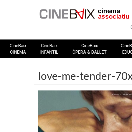
Vés
al
contingut
CineBaix
CineBaix
CineBaix
CineB
CINEMA
INFANTIL
ÒPERA & BALLET
EDU
love-me-tender-70x