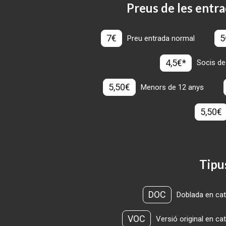
Preus de les entra
7€
5
Preu entrada normal
4,5€*
Socis de
5,50€
Menors de 12 anys
5,50€
Tipu
DOC
Doblada en cat
VOC
Versió original en ca