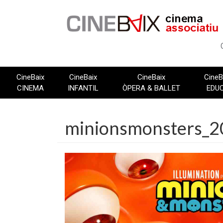
Vés
al
contingut
CineBaix
CineBaix
CineBaix
CineB
CINEMA
INFANTIL
ÒPERA & BALLET
EDU
minionsmonsters_2