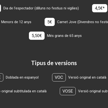
4,5€*
Dia de l'espectador (dilluns no festius ni vigilies)
5€
Menors de 12 anys
Carnet Jove (Divendres no festius
5,50€
Més grans de 65 anys
Tipus de versions
E
VOC
Doblada en espanyol
Versió original en català
VOSE
 original subtitulada en català
Versió original sub