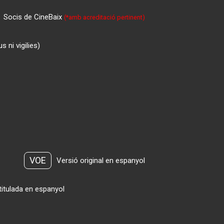
Socis de CineBaix
(*amb acreditació pertinent)
 ni vigilies)
VOE
Versió original en espanyol
titulada en espanyol