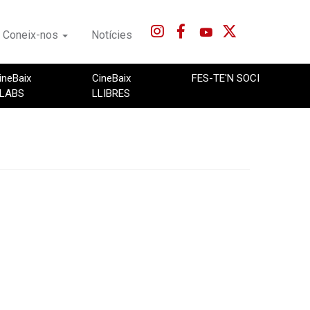
Coneix-nos
Notícies
ineBaix
CineBaix
FES-TE'N SOCI
LABS
LLIBRES