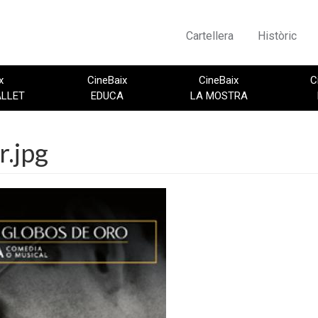
Cartellera
Històric
x
CineBaix
CineBaix
C
ALLET
EDUCA
LA MOSTRA
r.jpg