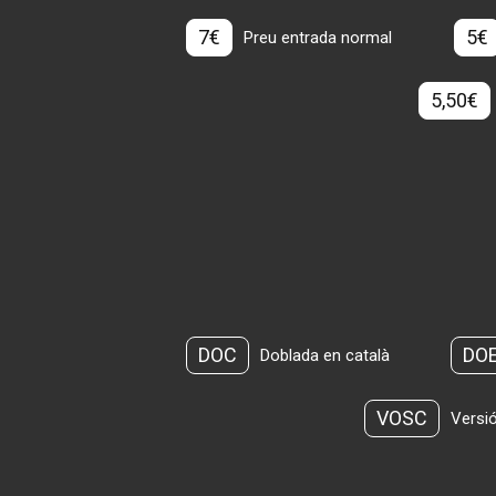
7€
5€
Preu entrada normal
5,50€
DOC
DO
Doblada en català
VOSC
Versió