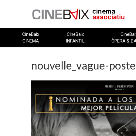
Vés
al
contingut
CineBaix
CineBaix
CineBai
CINEMA
INFANTIL
ÒPERA & B
nouvelle_vague-poste