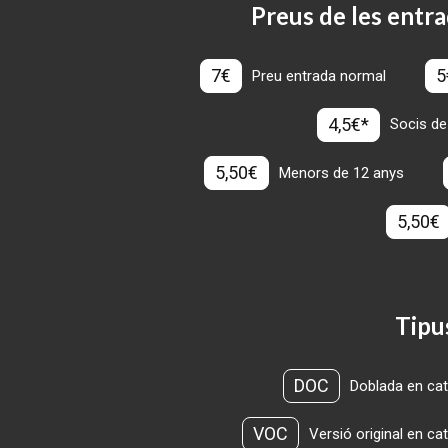
Preus de les entra
7€
5
Preu entrada normal
4,5€*
Socis de
5,50€
Menors de 12 anys
5,50€
Tipu
DOC
Doblada en cat
VOC
Versió original en ca