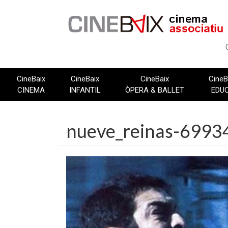
Vés
al
contingut
CineBaix
CineBaix
CineBaix
CineB
CINEMA
INFANTIL
ÒPERA & BALLET
EDU
nueve_reinas-69934