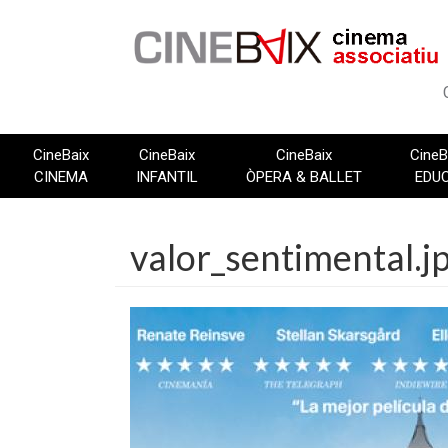
Vés
al
contingut
CineBaix
CineBaix
CineBaix
CineB
CINEMA
INFANTIL
ÒPERA & BALLET
EDU
valor_sentimental.j