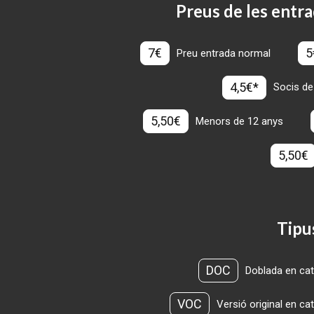
Preus de les entra
7€
5
Preu entrada normal
4,5€*
Socis de
5,50€
Menors de 12 anys
5,50€
Tipu
DOC
Doblada en cat
VOC
Versió original en ca