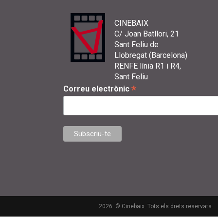
CINEBAIX
C/ Joan Batllori, 21
Sant Feliu de
Llobregat (Barcelona)
RENFE línia R1 i R4,
Sant Feliu
*
Correu electrònic
2026. © Cinebaix. Tots els drets reservats.