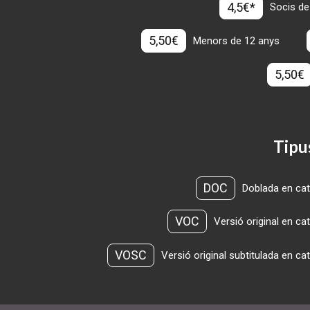
4,5€*
Socis de
5,50€
Menors de 12 anys
5,50€
Tipu
DOC
Doblada en cat
VOC
Versió original en ca
VOSC
Versió original subtitulada en ca