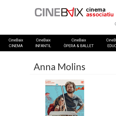
Vés
al
contingut
CineBaix
CineBaix
CineBaix
CineB
CINEMA
INFANTIL
ÒPERA & BALLET
EDU
Anna Molins