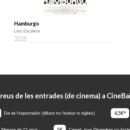
Hamburgo
Lino Escalera
2025
reus de les entrades (de cinema) a CineBa
4,5€*
Dia de l'espectador (dilluns no festius ni vigilies)
5€
Menors de 12 anys
Carnet Jove (Divendres no festius