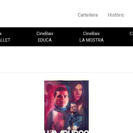
Cartellera
Històric
x
CineBaix
CineBaix
C
ALLET
EDUCA
LA MOSTRA