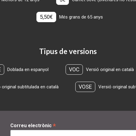
5,50€
Més grans de 65 anys
Tipus de versions
E
VOC
Doblada en espanyol
Versió original en català
VOSE
 original subtitulada en català
Versió original sub
*
Correu electrònic