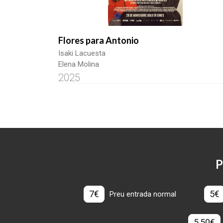
Flores para Antonio
Isaki Lacuesta
Elena Molina
2025
P
7€
5€
Preu entrada normal
5,50€