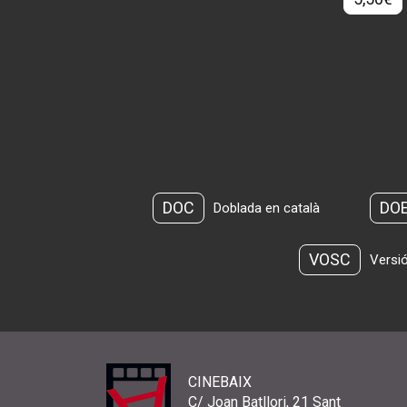
DOC
DO
Doblada en català
VOSC
Versió
CINEBAIX
C/ Joan Batllori, 21 Sant