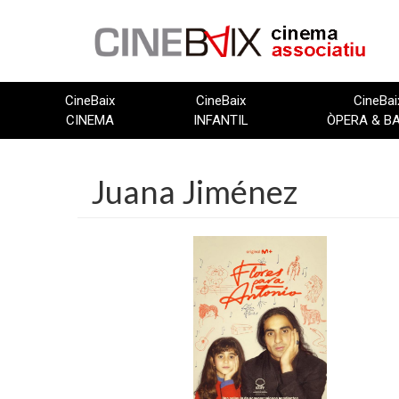
Vés
al
contingut
CineBaix
CineBaix
CineBai
CINEMA
INFANTIL
ÒPERA & B
Juana Jiménez