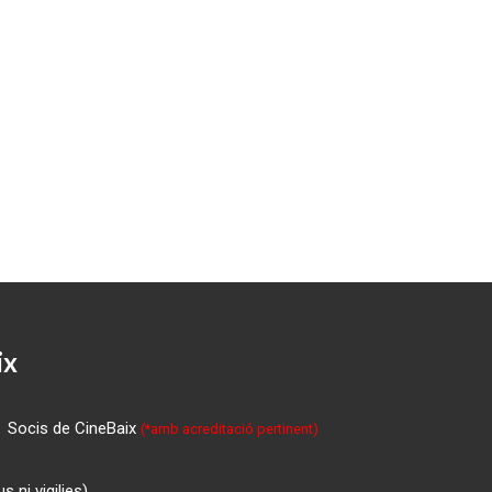
ix
Socis de CineBaix
(*amb acreditació pertinent)
 ni vigilies)