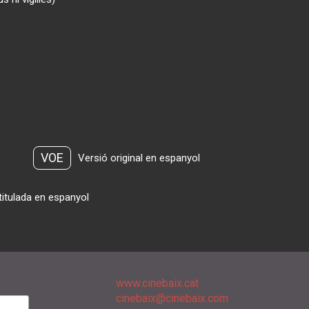
VOE
Versió original en espanyol
titulada en espanyol
www.cinebaix.cat
cinebaix@cinebaix.com