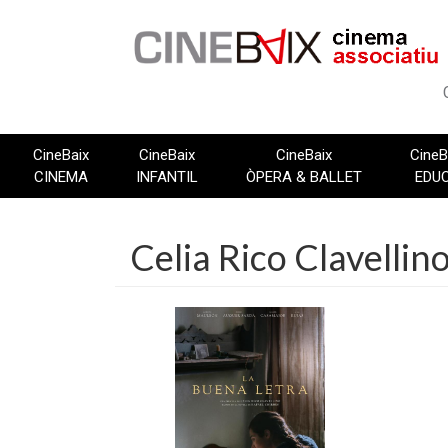
Vés
al
contingut
CineBaix
CineBaix
CineBaix
CineB
CINEMA
INFANTIL
ÒPERA & BALLET
EDU
Celia Rico Clavellin