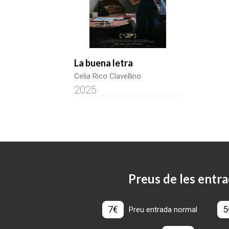
La buena letra
Celia Rico Clavellino
2025
Preus de les entra
7€
5
Preu entrada normal