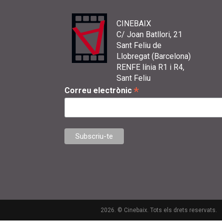
CINEBAIX
C/ Joan Batllori, 21
Sant Feliu de
Llobregat (Barcelona)
RENFE línia R1 i R4,
Sant Feliu
*
Correu electrònic
2026. © Cinebaix. Tots els drets reservats.