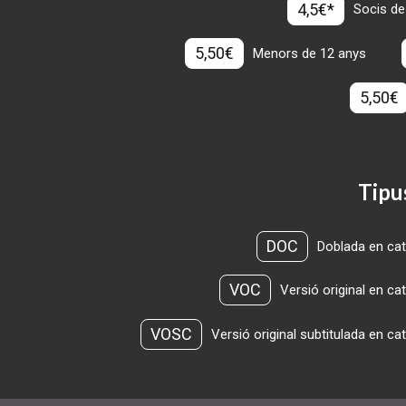
4,5€*
Socis de
5,50€
Menors de 12 anys
5,50€
Tipu
DOC
Doblada en cat
VOC
Versió original en ca
VOSC
Versió original subtitulada en ca