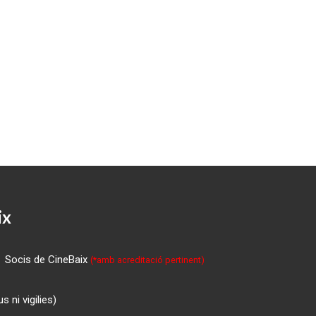
ix
Socis de CineBaix
(*amb acreditació pertinent)
 ni vigilies)