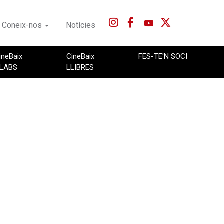
Coneix-nos
Notícies
ineBaix
CineBaix
FES-TE'N SOCI
LABS
LLIBRES