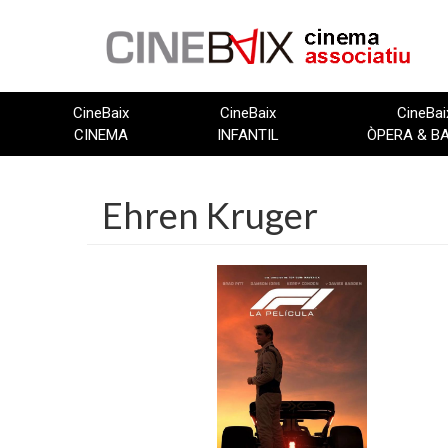
Vés
al
contingut
CineBaix
CineBaix
CineBai
CINEMA
INFANTIL
ÒPERA & B
Ehren Kruger