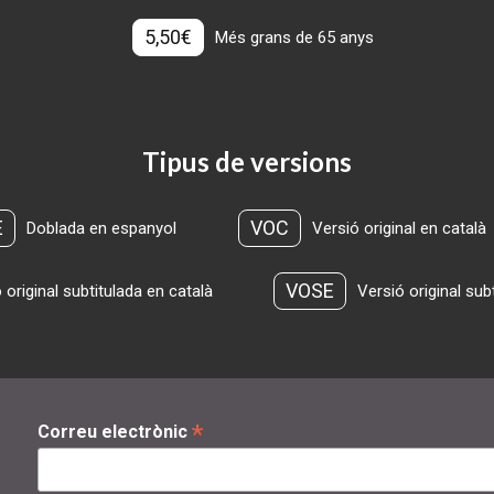
5,50€
Més grans de 65 anys
Tipus de versions
E
VOC
Doblada en espanyol
Versió original en català
VOSE
 original subtitulada en català
Versió original sub
*
Correu electrònic