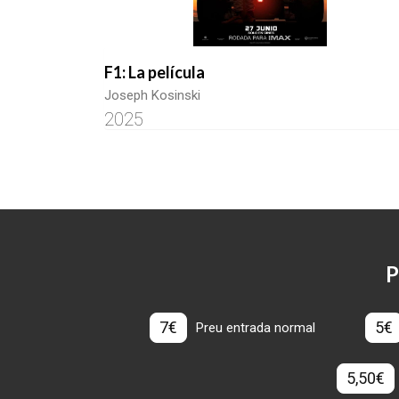
F1: La película
Joseph Kosinski
2025
P
7€
5€
Preu entrada normal
5,50€