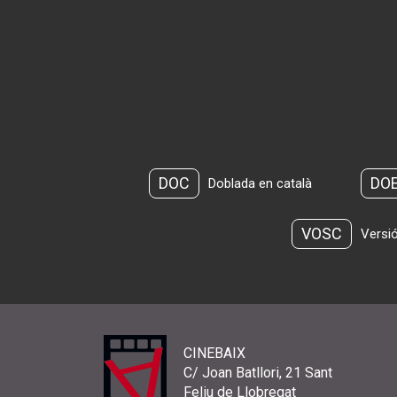
DOC
DO
Doblada en català
VOSC
Versió
CINEBAIX
C/ Joan Batllori, 21 Sant
Feliu de Llobregat