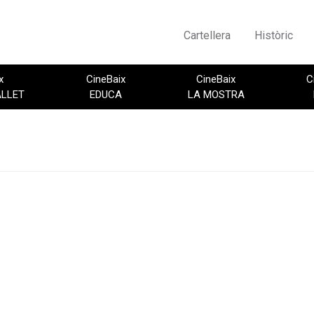
Cartellera
Històric
x
CineBaix
CineBaix
C
ALLET
EDUCA
LA MOSTRA