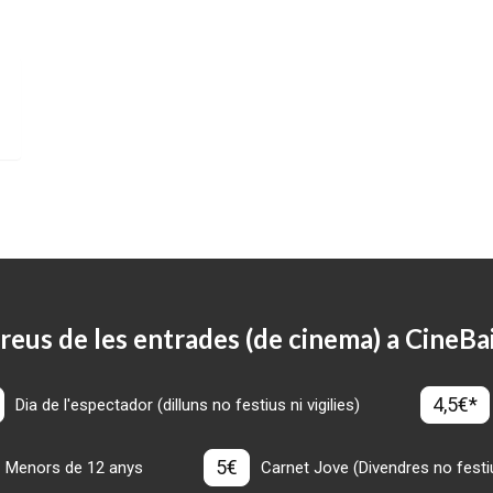
reus de les entrades (de cinema) a CineBa
4,5€*
Dia de l'espectador (dilluns no festius ni vigilies)
5€
Menors de 12 anys
Carnet Jove (Divendres no festius