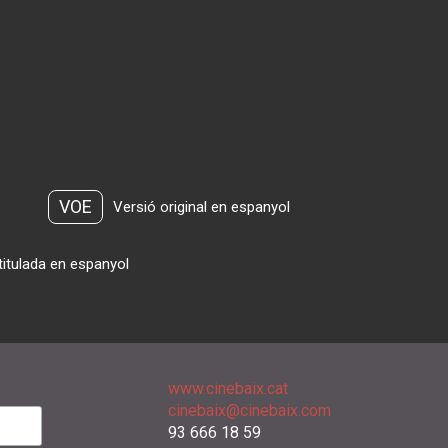
VOE
Versió original en espanyol
titulada en espanyol
www.cinebaix.cat
cinebaix@cinebaix.com
93 666 18 59