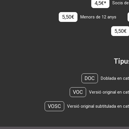
4,5€*
Socis de
5,50€
Menors de 12 anys
5,50€
Tipu
DOC
Doblada en cat
VOC
Versió original en ca
VOSC
Versió original subtitulada en ca