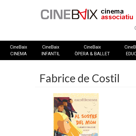
Vés
al
contingut
CineBaix
CineBaix
CineBaix
CineB
CINEMA
INFANTIL
ÒPERA & BALLET
EDU
Fabrice de Costil