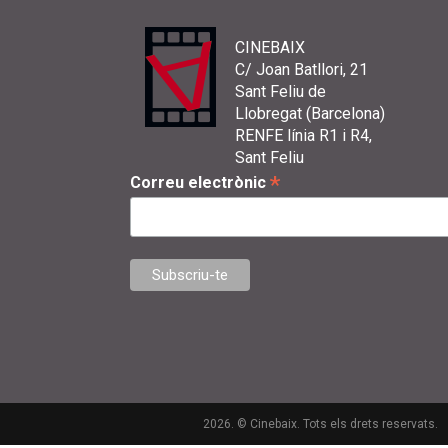
CINEBAIX
C/ Joan Batllori, 21
Sant Feliu de
Llobregat (Barcelona)
RENFE línia R1 i R4,
Sant Feliu
*
Correu electrònic
2026. © Cinebaix. Tots els drets reservats.