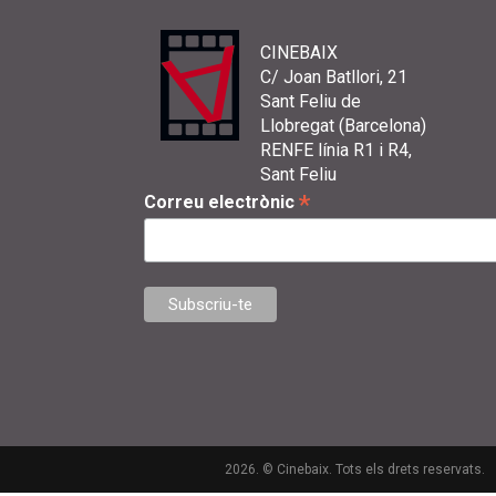
CINEBAIX
C/ Joan Batllori, 21
Sant Feliu de
Llobregat (Barcelona)
RENFE línia R1 i R4,
Sant Feliu
*
Correu electrònic
2026. © Cinebaix. Tots els drets reservats.