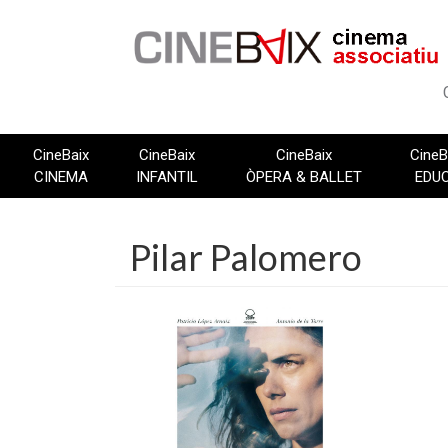
Vés
al
contingut
CineBaix
CineBaix
CineBaix
CineB
CINEMA
INFANTIL
ÒPERA & BALLET
EDU
Pilar Palomero