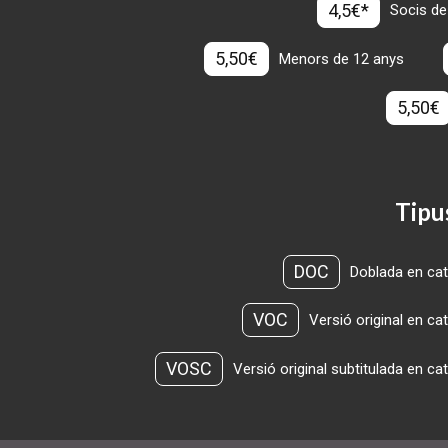
4,5€*
Socis de
5,50€
Menors de 12 anys
5,50€
Tipu
DOC
Doblada en cat
VOC
Versió original en ca
VOSC
Versió original subtitulada en ca