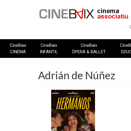
Vés
al
contingut
CineBaix
CineBaix
CineBaix
CineB
CINEMA
INFANTIL
ÒPERA & BALLET
EDU
Adrián de Núñez