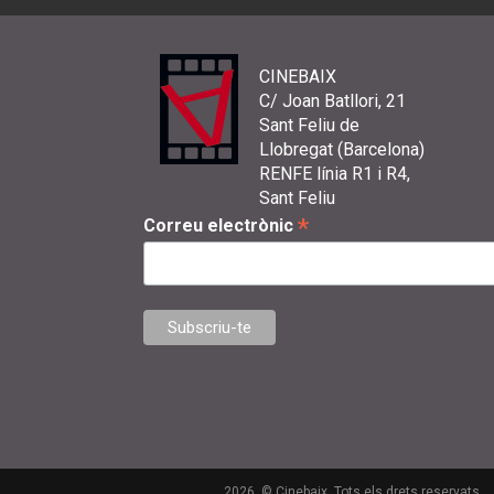
CINEBAIX
C/ Joan Batllori, 21
Sant Feliu de
Llobregat (Barcelona)
RENFE línia R1 i R4,
Sant Feliu
*
Correu electrònic
2026. © Cinebaix. Tots els drets reservats.