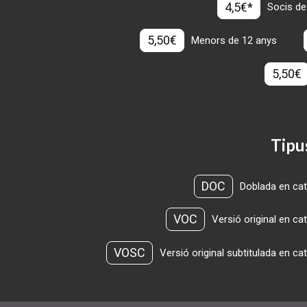
4,5€*
Socis de
5,50€
Menors de 12 anys
5,50€
Tipu
DOC
Doblada en cat
VOC
Versió original en ca
VOSC
Versió original subtitulada en ca