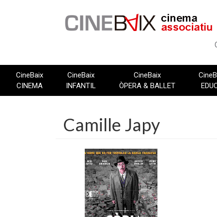
Vés
al
contingut
CineBaix
CineBaix
CineBaix
CineB
CINEMA
INFANTIL
ÒPERA & BALLET
EDU
Camille Japy