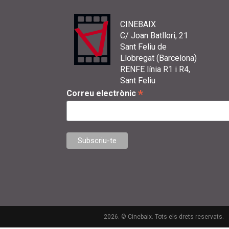
CINEBAIX
C/ Joan Batllori, 21
Sant Feliu de
Llobregat (Barcelona)
RENFE línia R1 i R4,
Sant Feliu
*
Correu electrònic
2026. © Cinebaix. Tots els drets reservats.