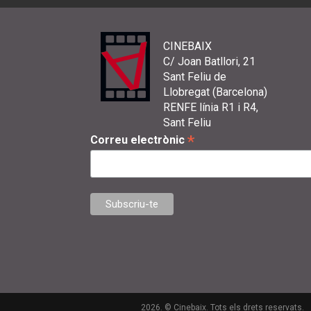
CINEBAIX
C/ Joan Batllori, 21
Sant Feliu de
Llobregat (Barcelona)
RENFE línia R1 i R4,
Sant Feliu
*
Correu electrònic
2026. © Cinebaix. Tots els drets reservats.