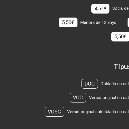
4,5€*
Socis de
5,50€
Menors de 12 anys
5,50€
Tipu
DOC
Doblada en cat
VOC
Versió original en ca
VOSC
Versió original subtitulada en ca