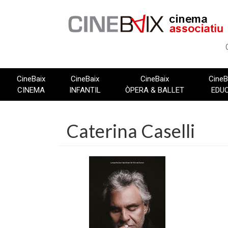
Vés
al
contingut
CineBaix
CineBaix
CineBaix
CineB
CINEMA
INFANTIL
ÒPERA & BALLET
EDU
Caterina Caselli