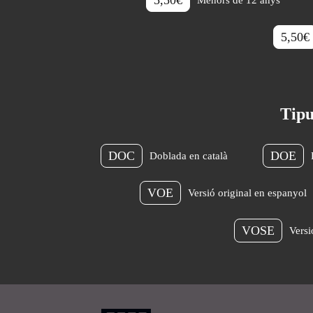
5,50€
Tipu
DOC
DOE
Doblada en català
VOE
Versió original en espanyol
VOSE
Versi