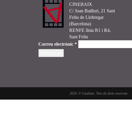
CINEBAIX
C/ Joan Batllori, 21 Sant
Feliu de Llobregat
(Barcelona)
RENFE línia R1 i R4,
Sant Feliu
Correu electrònic
*
2026. © Cinebaix. Tots els drets reservats.