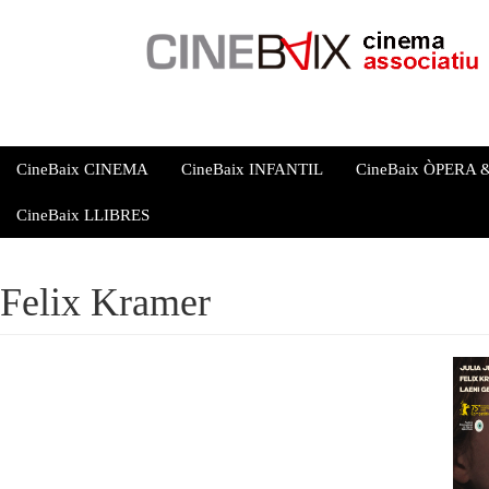
Vés
al
contingut
CineBaix CINEMA
CineBaix INFANTIL
CineBaix ÒPERA
CineBaix LLIBRES
Felix Kramer