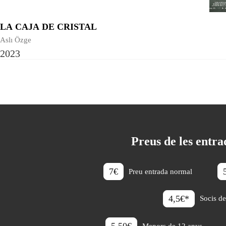
LA CAJA DE CRISTAL
Aslı Özge
2023
Preus de les entr
7€
Preu entrada normal
4,5€*
Socis d
5,50€
Menors de 12 anys