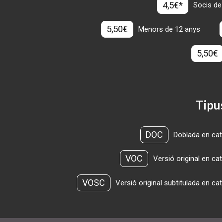
4,5€*
Socis de
5,50€
Menors de 12 anys
5,50€
Tipu
DOC
Doblada en cat
VOC
Versió original en ca
VOSC
Versió original subtitulada en ca