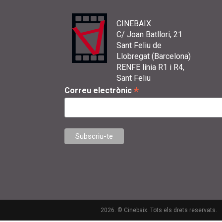
CINEBAIX
C/ Joan Batllori, 21
Sant Feliu de
Llobregat (Barcelona)
RENFE línia R1 i R4,
Sant Feliu
*
Correu electrònic
2026. © Cinebaix. Tots els drets reservats.