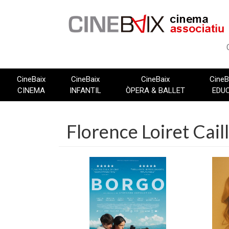
Vés
al
contingut
CineBaix
CineBaix
CineBaix
CineB
CINEMA
INFANTIL
ÒPERA & BALLET
EDU
Florence Loiret Cail