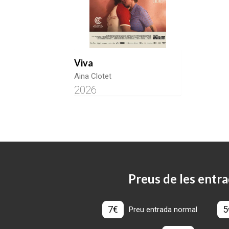
Viva
Aina Clotet
2026
Preus de les entra
7€
5
Preu entrada normal