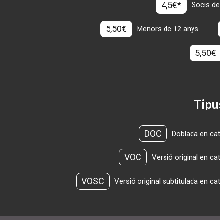
4,5€*
Socis de
5,50€
Menors de 12 anys
5,50€
Tipu
DOC
Doblada en cat
VOC
Versió original en ca
VOSC
Versió original subtitulada en ca