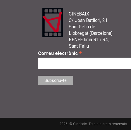
CINEBAIX
C/ Joan Batllori, 21
Sant Feliu de
Llobregat (Barcelona)
RENFE línia R1 i R4,
Sant Feliu
*
Correu electrònic
2026. © Cinebaix. Tots els drets reservats.