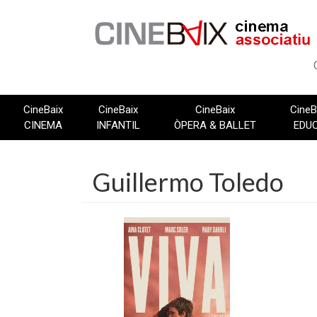
Vés
al
contingut
CineBaix
CineBaix
CineBaix
CineB
CINEMA
INFANTIL
ÒPERA & BALLET
EDU
Guillermo Toledo