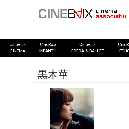
Vés
al
contingut
CineBaix
CineBaix
CineBaix
CineB
CINEMA
INFANTIL
ÒPERA & BALLET
EDU
黒木華