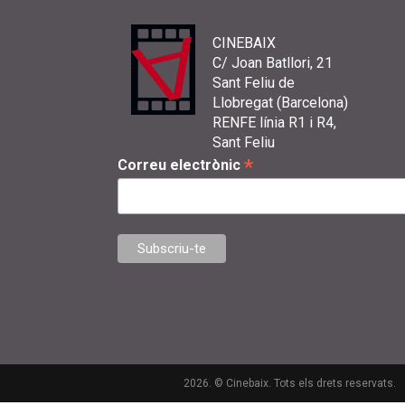
CINEBAIX
C/ Joan Batllori, 21
Sant Feliu de
Llobregat (Barcelona)
RENFE línia R1 i R4,
Sant Feliu
*
Correu electrònic
2026. © Cinebaix. Tots els drets reservats.