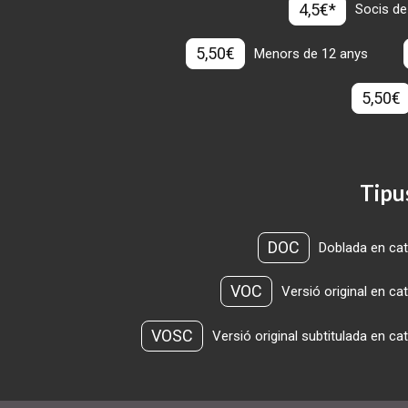
4,5€*
Socis de
5,50€
Menors de 12 anys
5,50€
Tipu
DOC
Doblada en cat
VOC
Versió original en ca
VOSC
Versió original subtitulada en ca