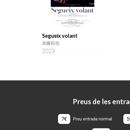
Segueix volant
加藤拓也
2023
Preus de les entra
7€
5
Preu entrada normal