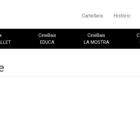
Cartellera
Històric
x
CineBaix
CineBaix
C
ALLET
EDUCA
LA MOSTRA
e