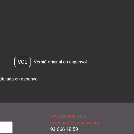
VOE
Versió original en espanyol
titulada en espanyol
www.cinebaix.cat
cinebaix@cinebaix.com
93 666 18 59