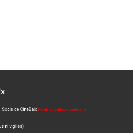
ix
Socis de CineBaix
(*amb acreditació pertinent)
 ni vigilies)