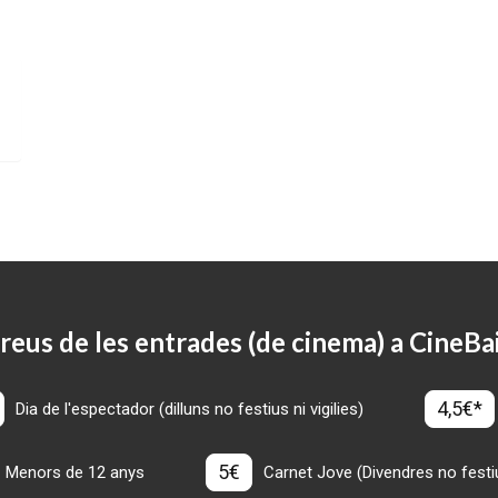
reus de les entrades (de cinema) a CineBa
4,5€*
Dia de l'espectador (dilluns no festius ni vigilies)
5€
Menors de 12 anys
Carnet Jove (Divendres no festius