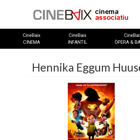
Vés
al
contingut
CineBaix
CineBaix
CineBai
CINEMA
INFANTIL
ÒPERA & B
Hennika Eggum Huus