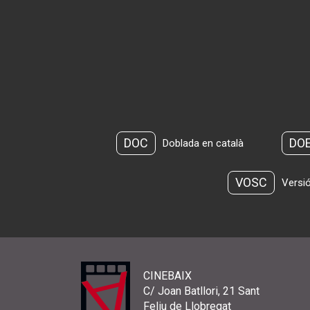
DOC
DO
Doblada en català
VOSC
Versió
CINEBAIX
C/ Joan Batllori, 21 Sant
Feliu de Llobregat