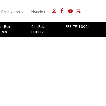
Coneix-nos
Notícies
ineBaix
CineBaix
FES-TE'N SOCI
LABS
LLIBRES