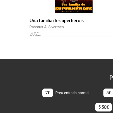
Una familia de superherois
Rasmus A. Sivertsen
2022
P
7€
5€
Preu entrada normal
5,50€