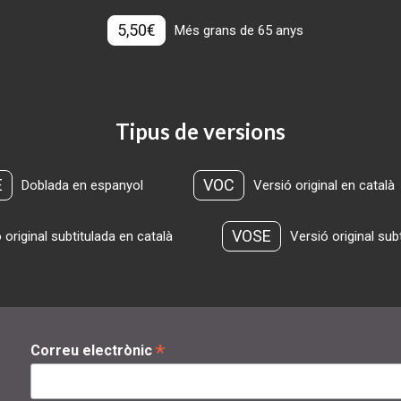
5,50€
Més grans de 65 anys
Tipus de versions
E
VOC
Doblada en espanyol
Versió original en català
VOSE
 original subtitulada en català
Versió original sub
*
Correu electrònic