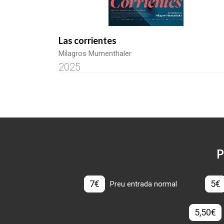
Las corrientes
Milagros Mumenthaler
2025
P
7€
5€
Preu entrada normal
5,50€