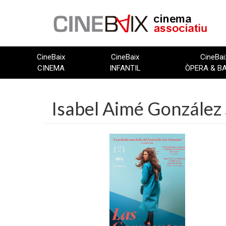
Vés
al
contingut
CineBaix
CineBaix
CineBai
CINEMA
INFANTIL
ÒPERA & B
Isabel Aimé González 