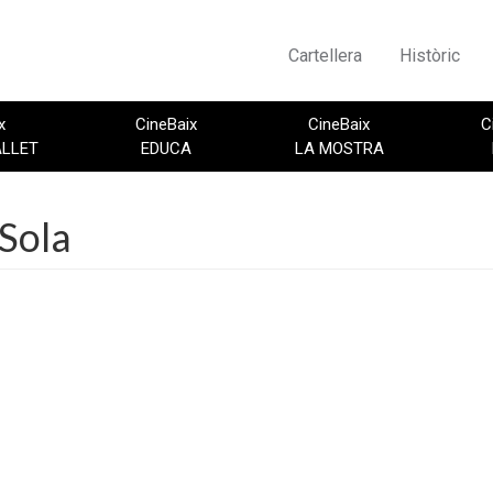
Cartellera
Històric
x
CineBaix
CineBaix
C
ALLET
EDUCA
LA MOSTRA
Sola