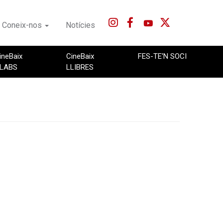
Coneix-nos
Notícies
ineBaix
CineBaix
FES-TE'N SOCI
LABS
LLIBRES