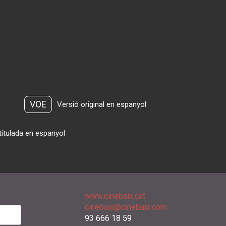
VOE
Versió original en espanyol
titulada en espanyol
www.cinebaix.cat
cinebaix@cinebaix.com
93 666 18 59