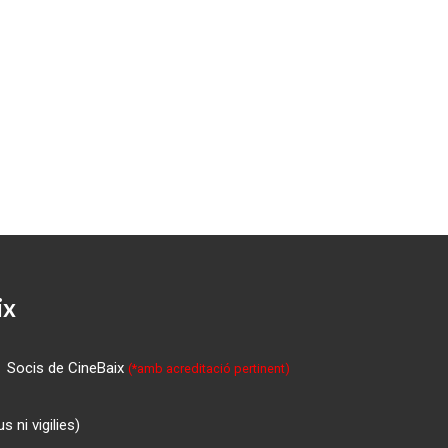
ix
Socis de CineBaix
(*amb acreditació pertinent)
 ni vigilies)