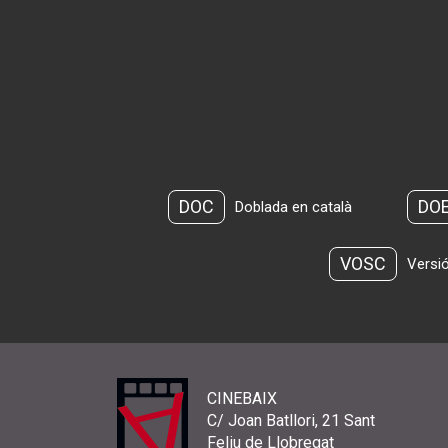
DOC
DO
Doblada en català
VOSC
Versió
CINEBAIX
C/ Joan Batllori, 21 Sant
Feliu de Llobregat