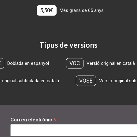
5,50€
Més grans de 65 anys
Tipus de versions
E
VOC
Doblada en espanyol
Versió original en català
VOSE
 original subtitulada en català
Versió original sub
*
Correu electrònic