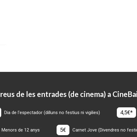
reus de les entrades (de cinema) a CineBa
4,5€*
Dia de l'espectador (dilluns no festius ni vigilies)
5€
Menors de 12 anys
Carnet Jove (Divendres no festius