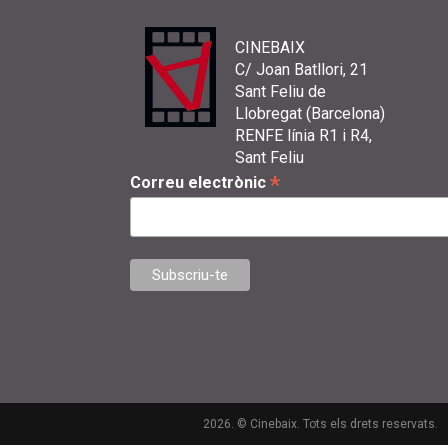
CINEBAIX
C/ Joan Batllori, 21
Sant Feliu de
Llobregat (Barcelona)
RENFE línia R1 i R4,
Sant Feliu
*
Correu electrònic
2026. © Cinebaix. Tots els drets reservats.