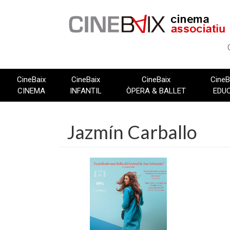
Vés
al
contingut
CineBaix
CineBaix
CineBaix
CineB
CINEMA
INFANTIL
ÒPERA & BALLET
EDU
Jazmín Carballo