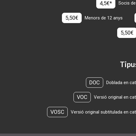
4,5€*
Socis de
5,50€
Menors de 12 anys
5,50€
Tipu
DOC
Doblada en cat
VOC
Versió original en ca
VOSC
Versió original subtitulada en ca