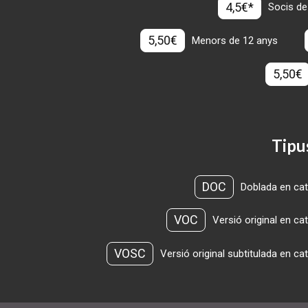
4,5€*
Socis de
5,50€
Menors de 12 anys
5,50€
Tipu
DOC
Doblada en cat
VOC
Versió original en ca
VOSC
Versió original subtitulada en ca