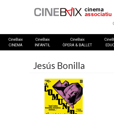
Vés
al
contingut
CineBaix
CineBaix
CineBaix
CineB
CINEMA
INFANTIL
ÒPERA & BALLET
EDU
Jesús Bonilla