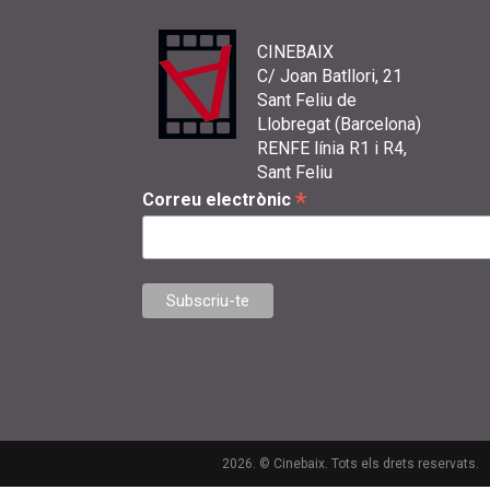
CINEBAIX
C/ Joan Batllori, 21
Sant Feliu de
Llobregat (Barcelona)
RENFE línia R1 i R4,
Sant Feliu
*
Correu electrònic
2026. © Cinebaix. Tots els drets reservats.