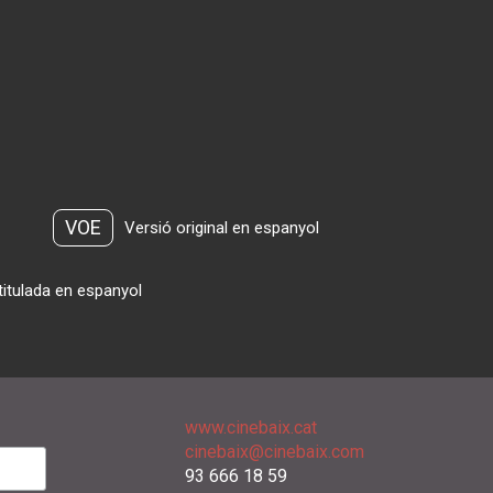
VOE
Versió original en espanyol
titulada en espanyol
www.cinebaix.cat
cinebaix@cinebaix.com
93 666 18 59