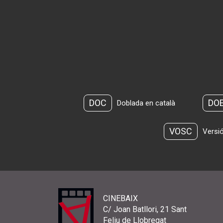
DOC
DO
Doblada en català
VOSC
Versió
CINEBAIX
C/ Joan Batllori, 21 Sant
Feliu de Llobregat