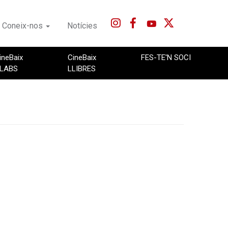
Coneix-nos
Notícies
ineBaix
CineBaix
FES-TE'N SOCI
LABS
LLIBRES