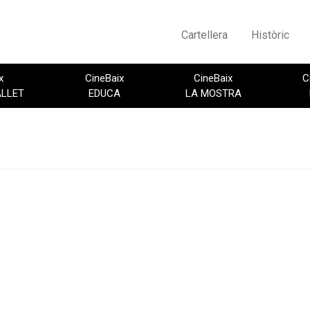
Cartellera
Històric
x
CineBaix
CineBaix
C
ALLET
EDUCA
LA MOSTRA