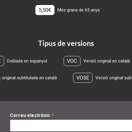
5,50€
Més grans de 65 anys
Tipus de versions
E
VOC
Doblada en espanyol
Versió original en català
VOSE
 original subtitulada en català
Versió original sub
*
Correu electrònic