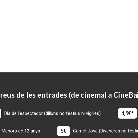
reus de les entrades (de cinema) a CineBa
4,5€*
Dia de l'espectador (dilluns no festius ni vigilies)
5€
Menors de 12 anys
Carnet Jove (Divendres no festius