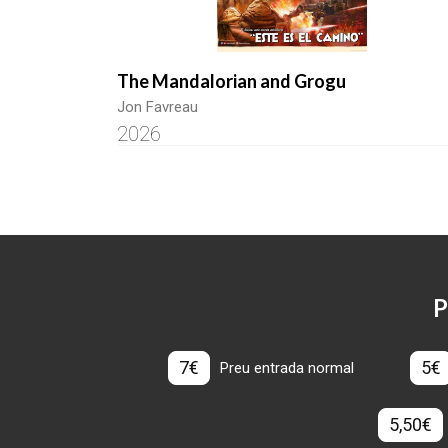
The Mandalorian and Grogu
Jon Favreau
2026
P
7€
5€
Preu entrada normal
5,50€