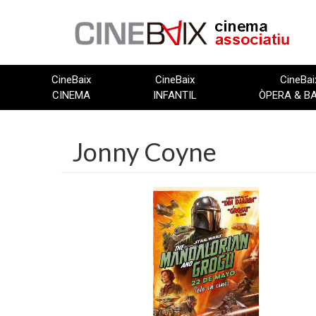
Vés
al
contingut
CineBaix
CineBaix
CineBai
CINEMA
INFANTIL
ÒPERA & B
Jonny Coyne