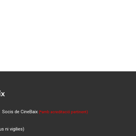
ix
Socis de CineBaix
(*amb acreditació pertinent)
 ni vigilies)