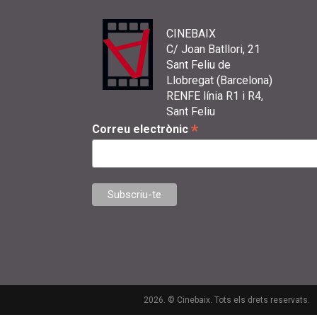
CINEBAIX
C/ Joan Batllori, 21
Sant Feliu de
Llobregat (Barcelona)
RENFE línia R1 i R4,
Sant Feliu
*
Correu electrònic
2026. © Cinebaix. Tots els drets reservats.