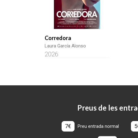
Corredora
Laura García Alonso
2026
Preus de les entra
7€
5
Preu entrada normal