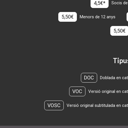
4,5€*
Socis de
5,50€
Menors de 12 anys
5,50€
Tipu
DOC
Doblada en cat
VOC
Versió original en ca
VOSC
Versió original subtitulada en ca