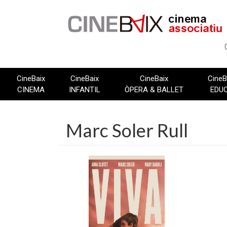
Vés
al
contingut
CineBaix
CineBaix
CineBaix
CineB
CINEMA
INFANTIL
ÒPERA & BALLET
EDU
Marc Soler Rull