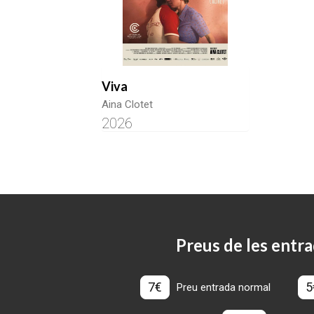
Viva
Aina Clotet
2026
Preus de les entra
7€
5
Preu entrada normal