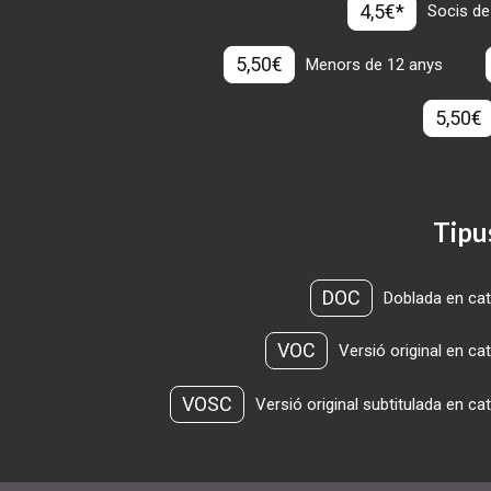
4,5€*
Socis de
5,50€
Menors de 12 anys
5,50€
Tipu
DOC
Doblada en cat
VOC
Versió original en ca
VOSC
Versió original subtitulada en ca