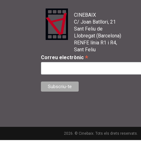
CINEBAIX
C/ Joan Batllori, 21
Sant Feliu de
Llobregat (Barcelona)
RENFE línia R1 i R4,
Sant Feliu
*
Correu electrònic
2026. © Cinebaix. Tots els drets reservats.