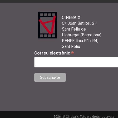
CINEBAIX
C/ Joan Batllori, 21
Sant Feliu de
Llobregat (Barcelona)
RENFE línia R1 i R4,
Sant Feliu
*
Correu electrònic
2026. © Cinebaix. Tots els drets reservats.