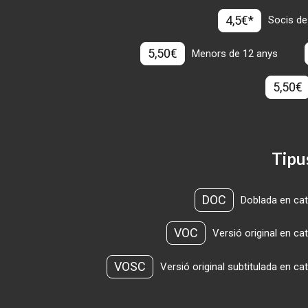
4,5€*
Socis de
5,50€
Menors de 12 anys
5,50€
Tipu
DOC
Doblada en cat
VOC
Versió original en ca
VOSC
Versió original subtitulada en ca