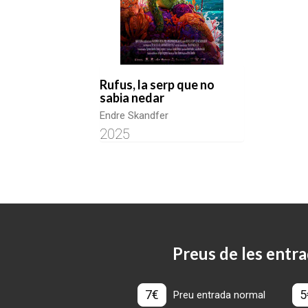
Rufus, la serp que no
sabia nedar
Endre Skandfer
2025
Preus de les entra
7€
5
Preu entrada normal