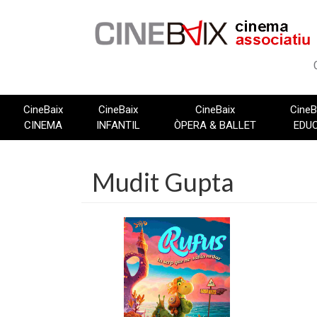
Vés
al
contingut
CineBaix
CineBaix
CineBaix
CineB
CINEMA
INFANTIL
ÒPERA & BALLET
EDU
Mudit Gupta