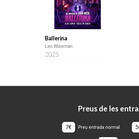
Ballerina
Len Wiseman
2025
Preus de les entra
7€
5
Preu entrada normal