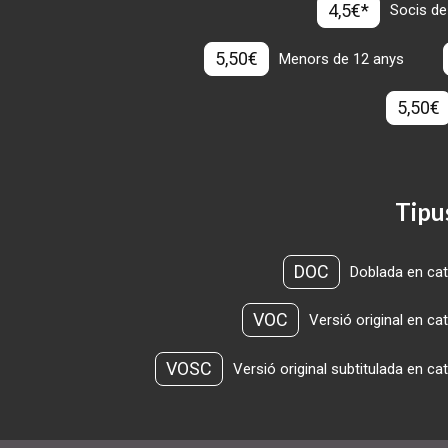
4,5€*
Socis de
5,50€
Menors de 12 anys
5,50€
Tipu
DOC
Doblada en cat
VOC
Versió original en ca
VOSC
Versió original subtitulada en ca