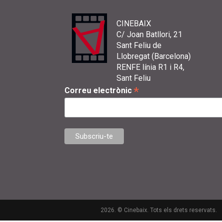
CINEBAIX
C/ Joan Batllori, 21
Sant Feliu de
Llobregat (Barcelona)
RENFE línia R1 i R4,
Sant Feliu
*
Correu electrònic
2026. © Cinebaix. Tots els drets reservats.