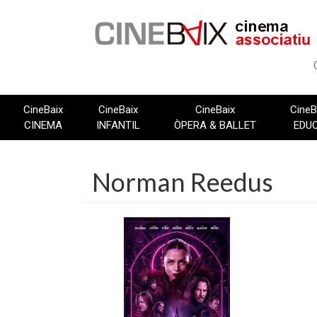
Vés
al
contingut
CineBaix
CineBaix
CineBaix
CineB
CINEMA
INFANTIL
ÒPERA & BALLET
EDU
Norman Reedus