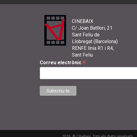
CINEBAIX
C/ Joan Batllori, 21
Sant Feliu de
Llobregat (Barcelona)
RENFE línia R1 i R4,
Sant Feliu
*
Correu electrònic
2026. © Cinebaix. Tots els drets reservats.