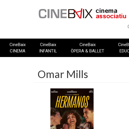
Vés
al
contingut
CineBaix
CineBaix
CineBaix
CineB
CINEMA
INFANTIL
ÒPERA & BALLET
EDU
Omar Mills