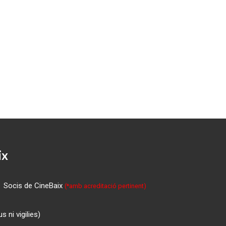
ix
Socis de CineBaix
(*amb acreditació pertinent)
 ni vigilies)