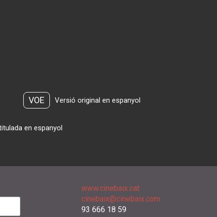
VOE
Versió original en espanyol
titulada en espanyol
www.cinebaix.cat
cinebaix@cinebaix.com
93 666 18 59