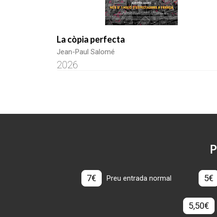
La còpia perfecta
Jean-Paul Salomé
2026
P
7€
5€
Preu entrada normal
5,50€