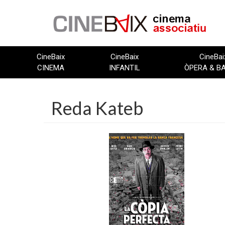
Vés
al
contingut
CineBaix
CineBaix
CineBai
CINEMA
INFANTIL
ÒPERA & B
Reda Kateb