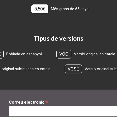
5,50€
Més grans de 65 anys
Tipus de versions
E
VOC
Doblada en espanyol
Versió original en català
VOSE
 original subtitulada en català
Versió original sub
*
Correu electrònic