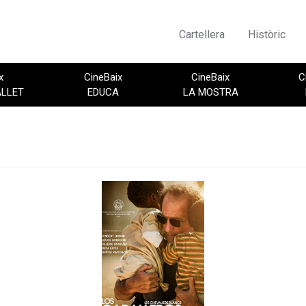
Cartellera
Històric
x
CineBaix
CineBaix
C
ALLET
EDUCA
LA MOSTRA