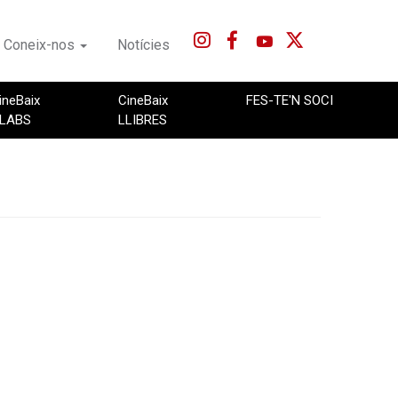
Coneix-nos
Notícies
ineBaix
CineBaix
FES-TE'N SOCI
LABS
LLIBRES