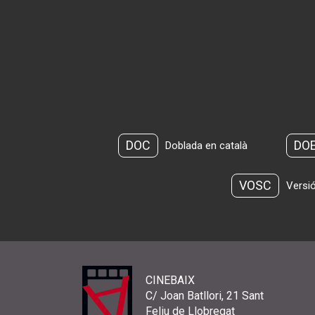
DOC
DO
Doblada en català
VOSC
Versió
CINEBAIX
C/ Joan Batllori, 21 Sant
Feliu de Llobregat