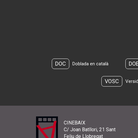
DOC
DO
Doblada en català
VOSC
Versió
CINEBAIX
C/ Joan Batllori, 21 Sant
Feliu de Llobregat