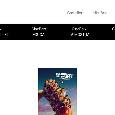
Cartellera
Històric
x
CineBaix
CineBaix
C
ALLET
EDUCA
LA MOSTRA