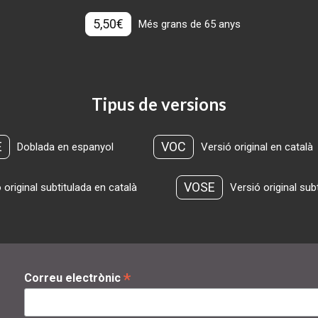
5,50€
Més grans de 65 anys
Tipus de versions
E
VOC
Doblada en espanyol
Versió original en català
VOSE
 original subtitulada en català
Versió original sub
*
Correu electrònic