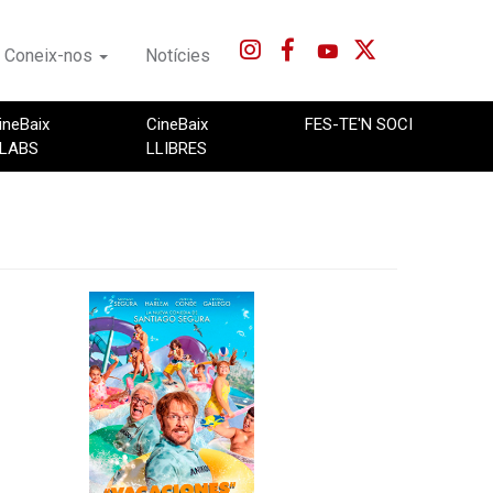
Coneix-nos
Notícies
ineBaix
CineBaix
FES-TE'N SOCI
LABS
LLIBRES