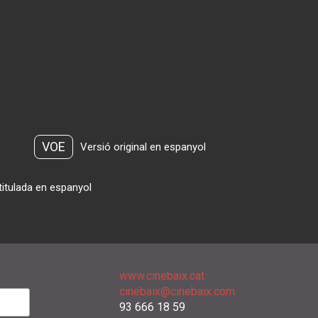
VOE
Versió original en espanyol
titulada en espanyol
www.cinebaix.cat
cinebaix@cinebaix.com
93 666 18 59