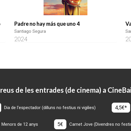
o
Padre no hay más que uno 4
Va
Santiago Segura
Sa
2024
2
reus de les entrades (de cinema) a CineBa
4,5€*
Dia de l'espectador (dilluns no festius ni vigilies)
5€
Menors de 12 anys
Carnet Jove (Divendres no festius