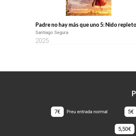
Padre no hay más que uno 5: Nido replet
Santiago Segura
2025
P
7€
5€
Preu entrada normal
5,50€