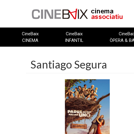
Vés
al
contingut
CineBaix
CineBaix
CineBai
CINEMA
INFANTIL
ÒPERA & B
Santiago Segura