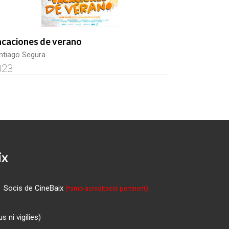
caciones de verano
ntiago Segura
023
ix
Socis de CineBaix
(*amb acreditació pertinent)
 ni vigilies)