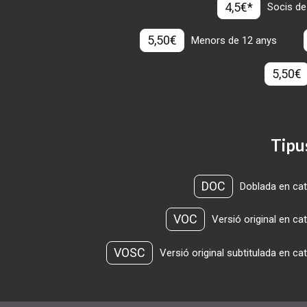
4,5€*
Socis de
5,50€
Menors de 12 anys
5,50€
Tipu
DOC
Doblada en cat
VOC
Versió original en ca
VOSC
Versió original subtitulada en ca