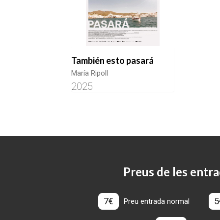
También esto pasará
María Ripoll
2025
Preus de les entra
7€
5
Preu entrada normal