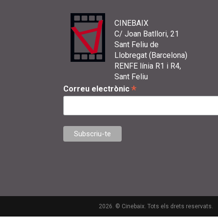
CINEBAIX
C/ Joan Batllori, 21
Sant Feliu de
Llobregat (Barcelona)
RENFE línia R1 i R4,
Sant Feliu
*
Correu electrònic
2026. © Cinebaix. Tots els drets reservats.