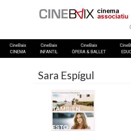
Vés
al
contingut
CineBaix
CineBaix
CineBaix
CineB
CINEMA
INFANTIL
ÒPERA & BALLET
EDU
Sara Espígul