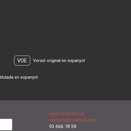
VOE
Versió original en espanyol
titulada en espanyol
www.cinebaix.cat
cinebaix@cinebaix.com
93 666 18 59