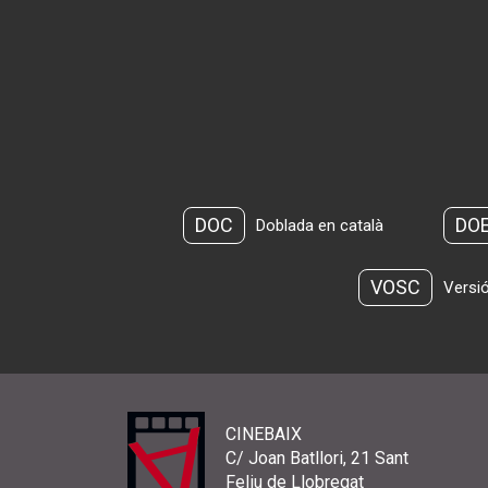
DOC
DO
Doblada en català
VOSC
Versió
CINEBAIX
C/ Joan Batllori, 21 Sant
Feliu de Llobregat