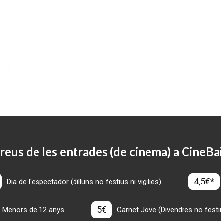
reus de les entrades (de cinema) a CineBa
4,5€*
Dia de l'espectador (dilluns no festius ni vigilies)
5€
Menors de 12 anys
Carnet Jove (Divendres no festius