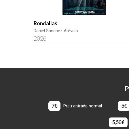
Rondallas
Daniel Sánchez Arévalo
2026
P
7€
5€
Preu entrada normal
5,50€