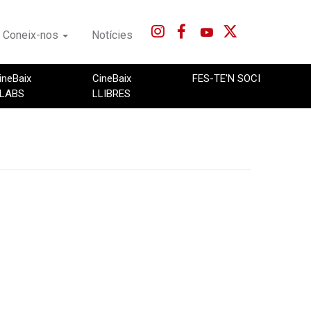
Coneix-nos
Notícies
ineBaix
CineBaix
FES-TE'N SOCI
LABS
LLIBRES