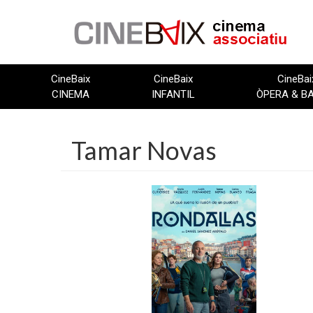
Vés
al
contingut
CineBaix
CineBaix
CineBai
CINEMA
INFANTIL
ÒPERA & B
Tamar Novas