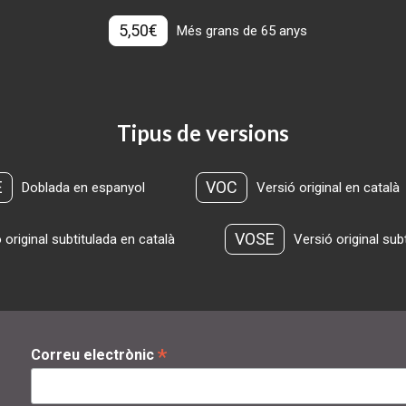
5,50€
Més grans de 65 anys
Tipus de versions
E
VOC
Doblada en espanyol
Versió original en català
VOSE
 original subtitulada en català
Versió original sub
*
Correu electrònic