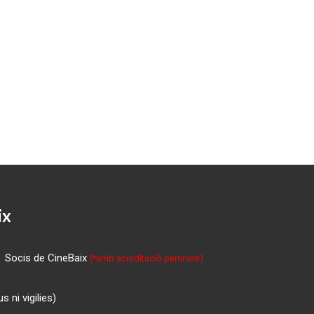
ix
Socis de CineBaix
(*amb acreditació pertinent)
 ni vigilies)