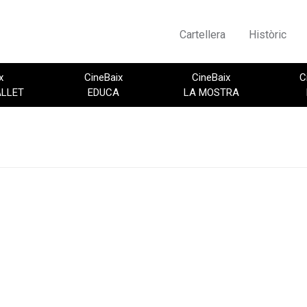
Cartellera
Històric
x
CineBaix
CineBaix
C
ALLET
EDUCA
LA MOSTRA