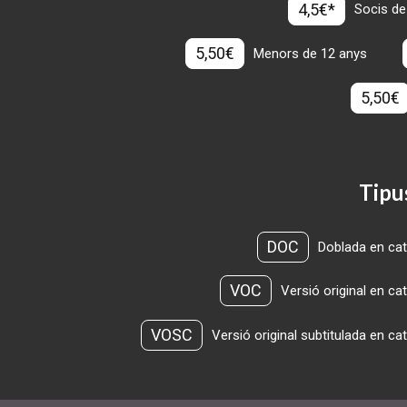
4,5€*
Socis de
5,50€
Menors de 12 anys
5,50€
Tipu
DOC
Doblada en cat
VOC
Versió original en ca
VOSC
Versió original subtitulada en ca