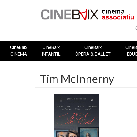
Vés
al
contingut
CineBaix
CineBaix
CineBaix
CineB
CINEMA
INFANTIL
ÒPERA & BALLET
EDU
Tim McInnerny