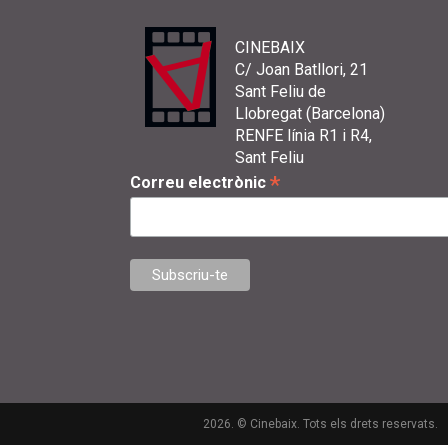
CINEBAIX
C/ Joan Batllori, 21
Sant Feliu de
Llobregat (Barcelona)
RENFE línia R1 i R4,
Sant Feliu
*
Correu electrònic
2026. © Cinebaix. Tots els drets reservats.