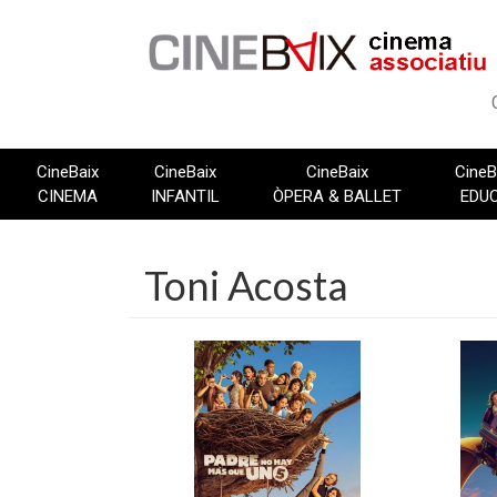
Vés
al
contingut
CineBaix
CineBaix
CineBaix
CineB
CINEMA
INFANTIL
ÒPERA & BALLET
EDU
Toni Acosta