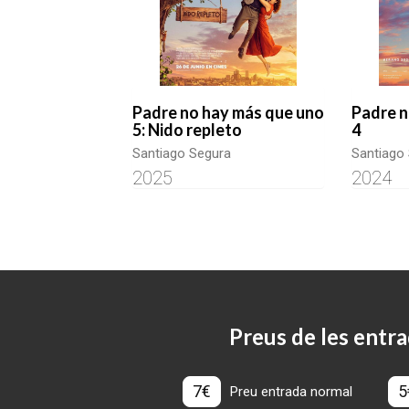
Padre no hay más que uno
Padre n
5: Nido repleto
4
Santiago Segura
Santiago
2025
2024
Preus de les entra
7€
5
Preu entrada normal