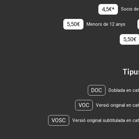
4,5€*
Socis de
5,50€
Menors de 12 anys
5,50€
Tipu
DOC
Doblada en cat
VOC
Versió original en ca
VOSC
Versió original subtitulada en ca