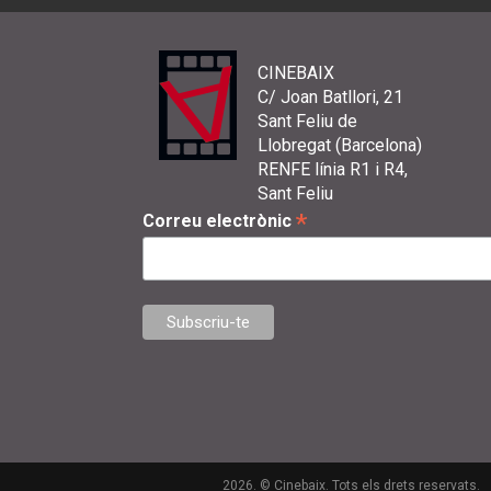
CINEBAIX
C/ Joan Batllori, 21
Sant Feliu de
Llobregat (Barcelona)
RENFE línia R1 i R4,
Sant Feliu
*
Correu electrònic
2026. © Cinebaix. Tots els drets reservats.