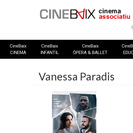
Vés
al
contingut
CineBaix
CineBaix
CineBaix
CineB
CINEMA
INFANTIL
ÒPERA & BALLET
EDU
Vanessa Paradis