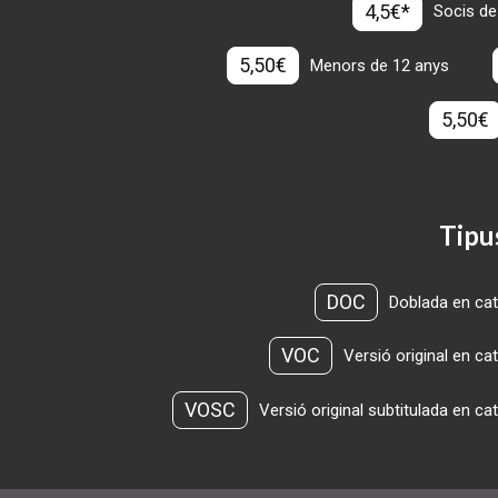
4,5€*
Socis de
5,50€
Menors de 12 anys
5,50€
Tipu
DOC
Doblada en cat
VOC
Versió original en ca
VOSC
Versió original subtitulada en ca