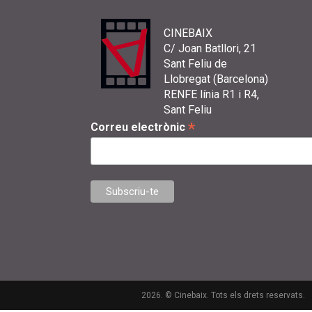
CINEBAIX
C/ Joan Batllori, 21
Sant Feliu de
Llobregat (Barcelona)
RENFE línia R1 i R4,
Sant Feliu
*
Correu electrònic
2026. © Cinebaix. Tots els drets reservats.