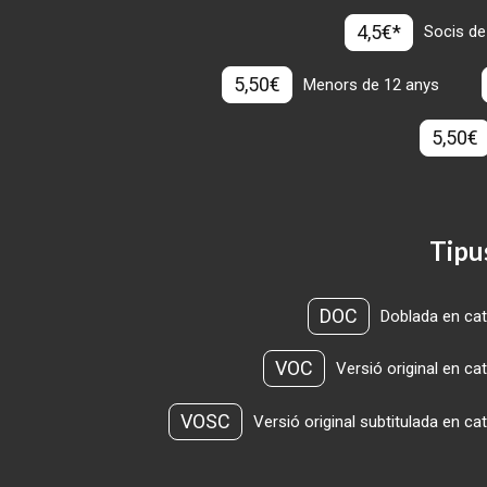
4,5€*
Socis de
5,50€
Menors de 12 anys
5,50€
Tipu
DOC
Doblada en cat
VOC
Versió original en ca
VOSC
Versió original subtitulada en ca