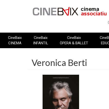
Vés
al
contingut
CineBaix
CineBaix
CineBaix
CineB
CINEMA
INFANTIL
ÒPERA & BALLET
EDU
Veronica Berti