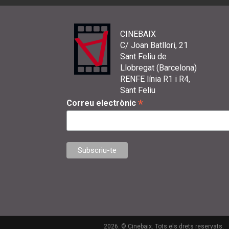
CINEBAIX
C/ Joan Batllori, 21
Sant Feliu de
Llobregat (Barcelona)
RENFE línia R1 i R4,
Sant Feliu
*
Correu electrònic
2026. © Cinebaix. Tots els drets reservats.