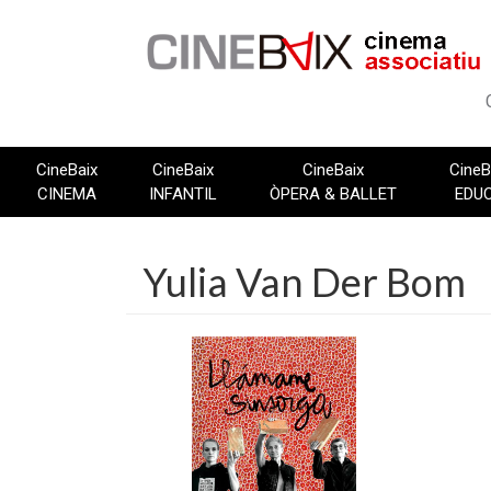
Vés
al
contingut
CineBaix
CineBaix
CineBaix
CineB
CINEMA
INFANTIL
ÒPERA & BALLET
EDU
Yulia Van Der Bom