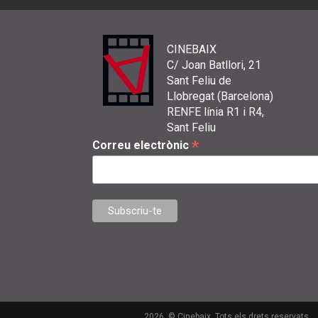
CINEBAIX
C/ Joan Batllori, 21
Sant Feliu de
Llobregat (Barcelona)
RENFE línia R1 i R4,
Sant Feliu
*
Correu electrònic
2026. © Cinebaix. Tots els drets reservats.