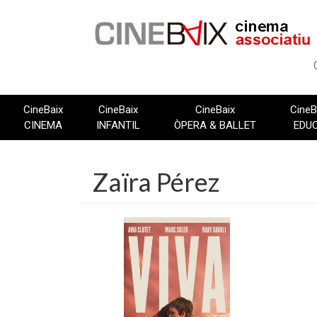
Vés
al
contingut
CineBaix
CineBaix
CineBaix
CineB
CINEMA
INFANTIL
ÒPERA & BALLET
EDU
Zaïra Pérez