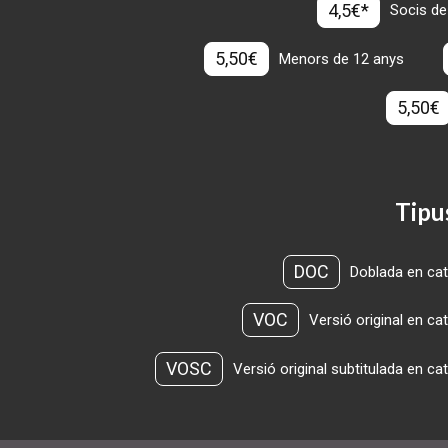
4,5€*
Socis de
5,50€
Menors de 12 anys
5,50€
Tipu
DOC
Doblada en cat
VOC
Versió original en ca
VOSC
Versió original subtitulada en ca