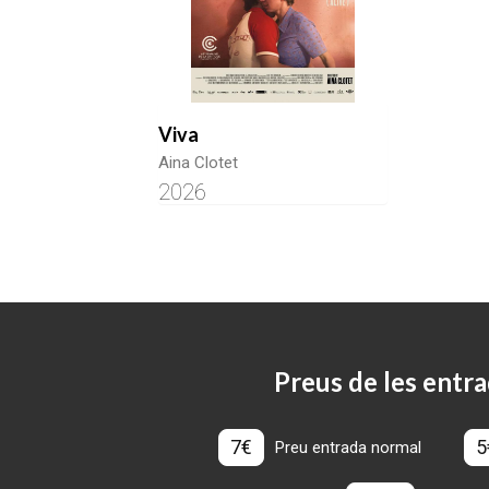
Viva
Aina Clotet
2026
Preus de les entra
7€
5
Preu entrada normal