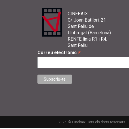
CINEBAIX
C/ Joan Batllori, 21
Sant Feliu de
Llobregat (Barcelona)
RENFE línia R1 i R4,
Sant Feliu
*
Correu electrònic
2026. © Cinebaix. Tots els drets reservats.