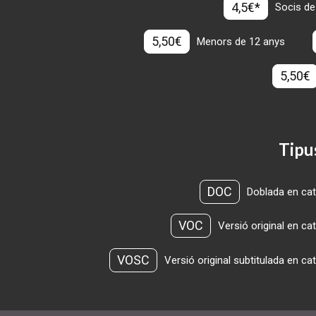
4,5€*
Socis de
5,50€
Menors de 12 anys
5,50€
Tipu
DOC
Doblada en cat
VOC
Versió original en ca
VOSC
Versió original subtitulada en ca