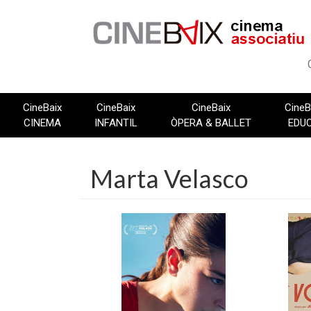
Vés
al
contingut
CineBaix
CineBaix
CineBaix
CineB
CINEMA
INFANTIL
ÒPERA & BALLET
EDU
Marta Velasco