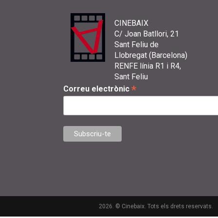
CINEBAIX
C/ Joan Batllori, 21
Sant Feliu de
Llobregat (Barcelona)
RENFE línia R1 i R4,
Sant Feliu
*
Correu electrònic
2026. © Cinebaix. Tots els drets reservats.