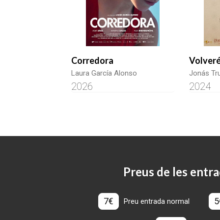
Corredora
Volveré
Laura García Alonso
Jonás Tr
2026
2024
Preus de les entra
7€
5
Preu entrada normal