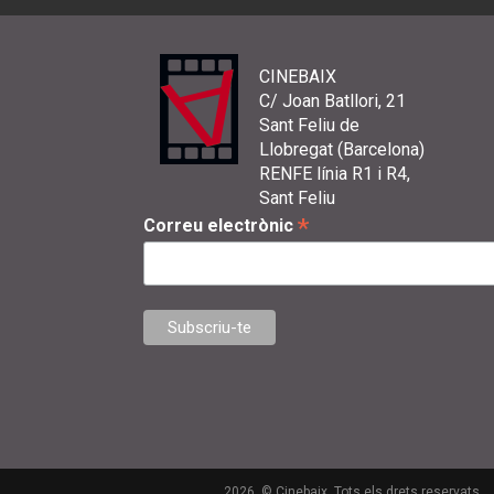
CINEBAIX
C/ Joan Batllori, 21
Sant Feliu de
Llobregat (Barcelona)
RENFE línia R1 i R4,
Sant Feliu
*
Correu electrònic
2026. © Cinebaix. Tots els drets reservats.