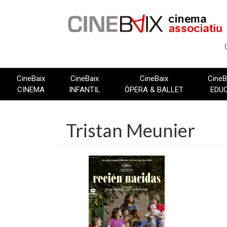
Vés
al
contingut
CineBaix
CineBaix
CineBaix
CineB
CINEMA
INFANTIL
ÒPERA & BALLET
EDU
Tristan Meunier