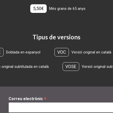
5,50€
Més grans de 65 anys
Tipus de versions
E
VOC
Doblada en espanyol
Versió original en català
VOSE
 original subtitulada en català
Versió original sub
*
Correu electrònic