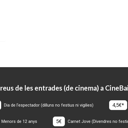
reus de les entrades (de cinema) a CineBa
4,5€*
Dia de l'espectador (dilluns no festius ni vigilies)
5€
Menors de 12 anys
Carnet Jove (Divendres no festius