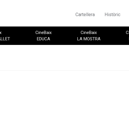
Cartellera
Històric
x
CineBaix
CineBaix
C
ALLET
EDUCA
LA MOSTRA