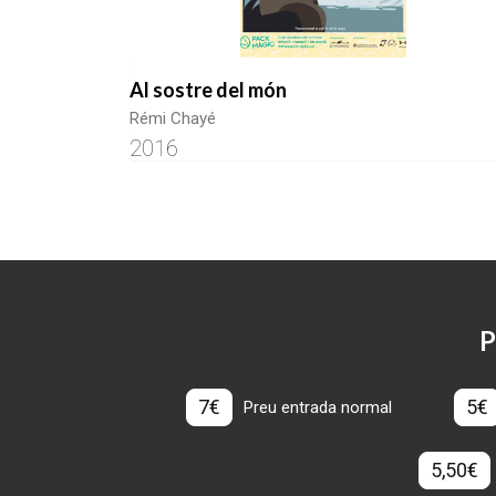
Al sostre del món
Rémi Chayé
2016
P
7€
5€
Preu entrada normal
5,50€