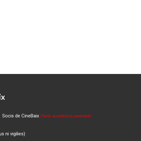
ix
Socis de CineBaix
(*amb acreditació pertinent)
 ni vigilies)