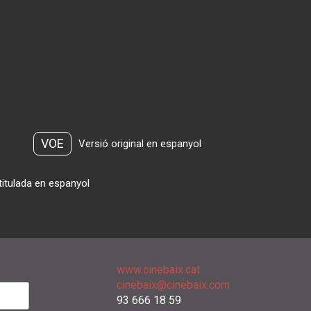
VOE
Versió original en espanyol
titulada en espanyol
www.cinebaix.cat
cinebaix@cinebaix.com
93 666 18 59